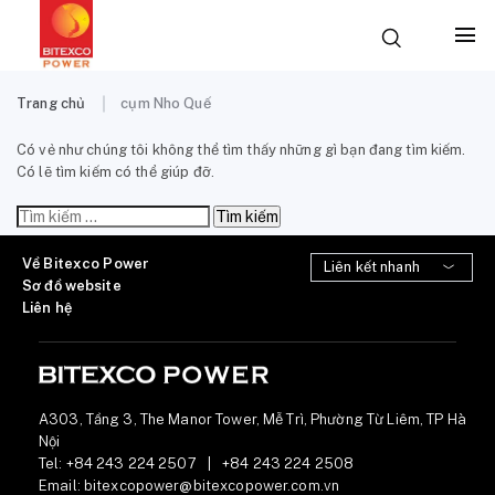
Trang chủ
cụm Nho Quế
Có vẻ như chúng tôi không thể tìm thấy những gì bạn đang tìm kiếm.
Có lẽ tìm kiếm có thể giúp đỡ.
Tìm
kiếm
cho:
Về Bitexco Power
Sơ đồ website
Liên hệ
A303, Tầng 3, The Manor Tower, Mễ Trì, Phường Từ Liêm, TP Hà
Nội
Tel:
+84 243 224 2507
|
+84 243 224 2508
Email:
bitexcopower@bitexcopower.com.vn