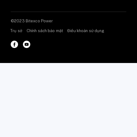
©2023 Bitexco Power
Trụ sở
Chính sách bảo mật
Điều khoản sử dụng