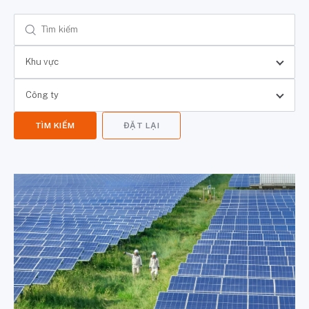
Khu vực
Công ty
TÌM KIẾM
ĐẶT LẠI