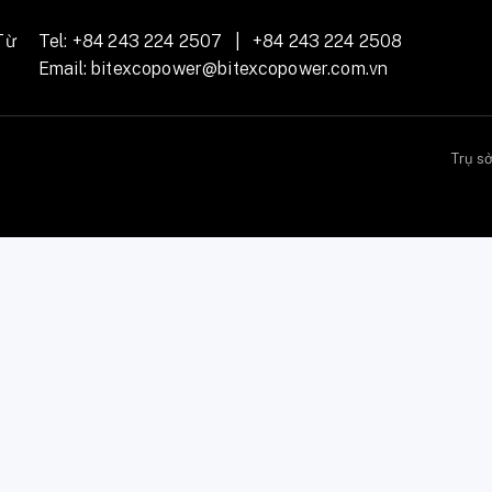
Từ
Tel:
+84 243 224 2507
|
+84 243 224 2508
Email:
bitexcopower@bitexcopower.com.vn
Trụ s