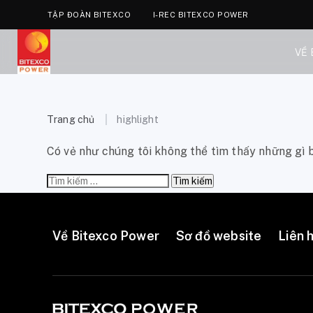
TẬP ĐOÀN BITEXCO
I-REC BITEXCO POWER
VỀ
Trang chủ
highlight
Có vẻ như chúng tôi không thể tìm thấy những gì b
Tìm
kiếm
cho:
Về Bitexco Power
Sơ đồ website
Liên 