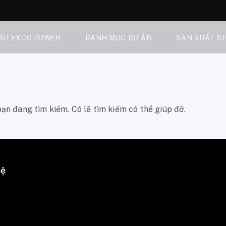
 BITEXCO POWER
DANH MỤC DỰ ÁN
SẢN XUẤT Đ
ạn đang tìm kiếm. Có lẽ tìm kiếm có thể giúp đỡ.
hệ