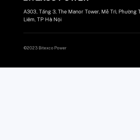
A303, Tầng 3, The Manor Tower, Mễ Trì, Phường 
Liêm, TP Hà Nội
©2023 Bitexco Power