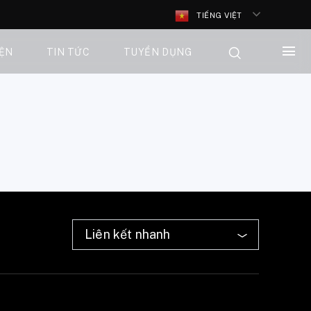
TIẾNG VIỆT
IỆN
TIN TỨC
TUYỂN DỤNG