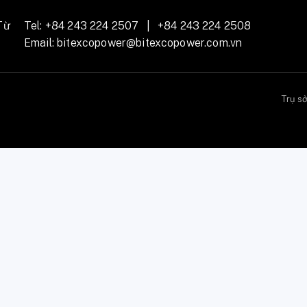
Từ
Tel:
+84 243 224 2507
|
+84 243 224 2508
Email:
bitexcopower@bitexcopower.com.vn
Trụ s