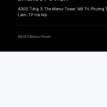
A303, Tầng 3, The Manor Tower, Mễ Trì, Phường 
Liêm, TP Hà Nội
©2023 Bitexco Power