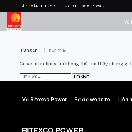
TẬP ĐOÀN BITEXCO
I-REC BITEXCO POWER
VỀ
Trang chủ
nộp thuế
Có vẻ như chúng tôi không thể tìm thấy những gì b
Tìm
kiếm
cho:
Về Bitexco Power
Sơ đồ website
Liên 