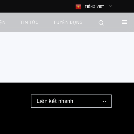
TIẾNG VIỆT
IỆN
TIN TỨC
TUYỂN DỤNG