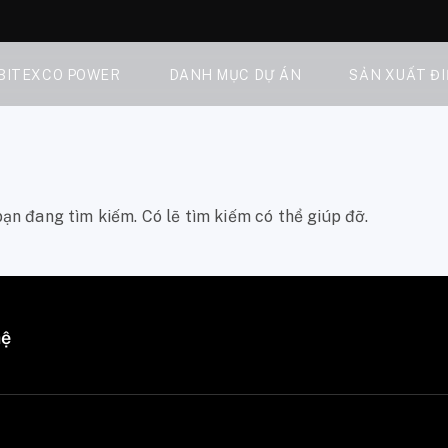
 BITEXCO POWER
DANH MỤC DỰ ÁN
SẢN XUẤT Đ
ạn đang tìm kiếm. Có lẽ tìm kiếm có thể giúp đỡ.
hệ