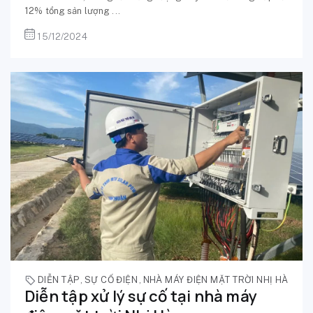
12% tổng sản lượng ...
15/12/2024
DIỄN TẬP
,
SỰ CỐ ĐIỆN
,
NHÀ MÁY ĐIỆN MẶT TRỜI NHỊ HÀ
Diễn tập xử lý sự cố tại nhà máy