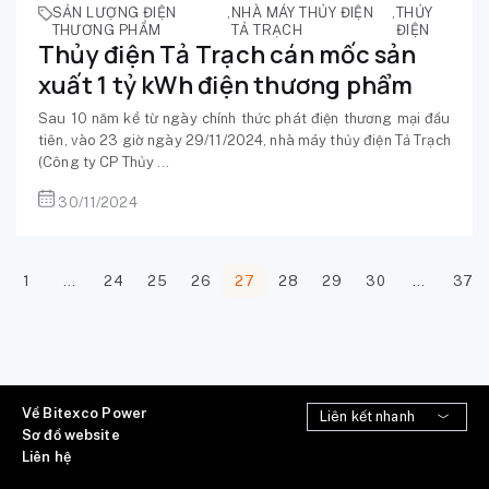
SẢN LƯỢNG ĐIỆN
,
NHÀ MÁY THỦY ĐIỆN
,
THỦY
THƯƠNG PHẨM
TẢ TRẠCH
ĐIỆN
Thủy điện Tả Trạch cán mốc sản
xuất 1 tỷ kWh điện thương phẩm
Sau 10 năm kể từ ngày chính thức phát điện thương mại đầu
tiên, vào 23 giờ ngày 29/11/2024, nhà máy thủy điện Tả Trạch
(Công ty CP Thủy ...
30/11/2024
1
…
24
25
26
27
28
29
30
…
37
Về Bitexco Power
Sơ đồ website
Liên hệ