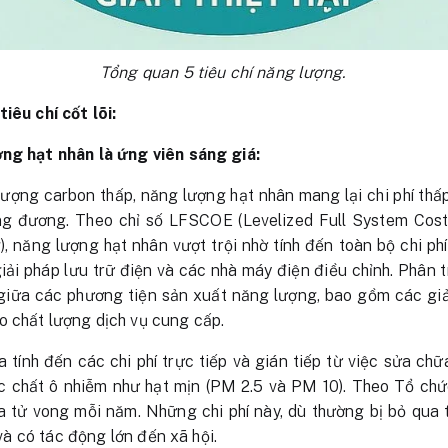
Tổng quan 5 tiêu chí năng lượng.
iêu chí cốt lõi:
ợng hạt nhân là ứng viên sáng giá:
ượng carbon thấp, năng lượng hạt nhân mang lại chi phí thấ
g đương. Theo chỉ số LFSCOE (Levelized Full System Costs o
), năng lượng hạt nhân vượt trội nhờ tính đến toàn bộ chi p
giải pháp lưu trữ điện và các nhà máy điện điều chỉnh. Phân 
giữa các phương tiện sản xuất năng lượng, bao gồm các gi
 chất lượng dịch vụ cung cấp.
tính đến các chi phí trực tiếp và gián tiếp từ việc sửa chữ
 chất ô nhiễm như hạt mịn (PM 2.5 và PM 10). Theo Tổ chức
ca tử vong mỗi năm. Những chi phí này, dù thường bị bỏ qua
ế và có tác động lớn đến xã hội.