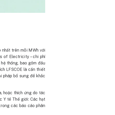
p nhất trên mỗi MWh với
f Electricity – chi phí
hí hệ thống, bao gồm đầu
tích LFSCOE là cần thiết
ải pháp bổ sung để khắc
a, hoặc thích ứng do tác
 Y tế Thế giới: Các hạt
 trong các báo cáo phân