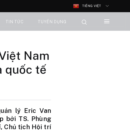
TIẾNG VIỆT
TIN TỨC
TUYỂN DỤNG
 Việt Nam
a quốc tế
quản lý Eric Van
ập bởi TS. Phùng
 Chủ tịch Hội trí