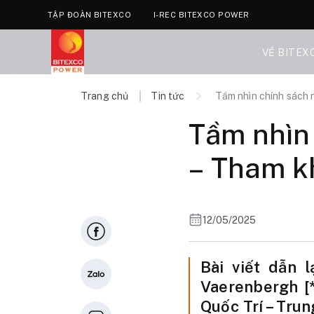
TẬP ĐOÀN BITEXCO
I-REC BITEXCO POWER
VỀ BITEX
Trang chủ
Tin tức
Tầm nhìn chính sách 
Tầm nhìn
– Tham kh
12/05/2025
Bài viết dẫn 
Vaerenbergh [
Quốc Trí – Tru