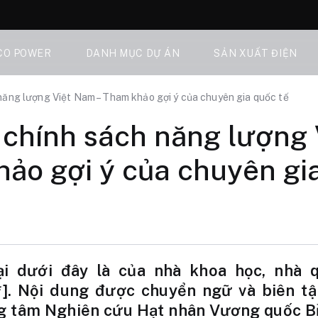
CO POWER
DANH MỤC DỰ ÁN
SẢN XUẤT ĐIỆN
năng lượng Việt Nam – Tham khảo gợi ý của chuyên gia quốc tế
 chính sách năng lượng
ảo gợi ý của chuyên gi
lại dưới đây là của nhà khoa học, nhà 
*]. Nội dung được chuyển ngữ và biên t
ng tâm Nghiên cứu Hạt nhân Vương quốc Bỉ,