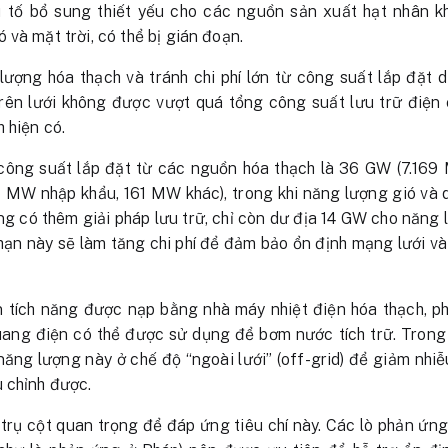
u tố bổ sung thiết yếu cho các nguồn sản xuất hạt nhân k
và mặt trời, có thể bị gián đoạn.
ượng hóa thạch và tránh chi phí lớn từ công suất lắp đặt 
trên lưới không được vượt quá tổng công suất lưu trữ điện
 hiện có.
công suất lắp đặt từ các nguồn hóa thạch là 36 GW (7.169
 MW nhập khẩu, 161 MW khác), trong khi năng lượng gió và q
 có thêm giải pháp lưu trữ, chỉ còn dư địa 14 GW cho năng 
i hạn này sẽ làm tăng chi phí để đảm bảo ổn định mạng lưới v
 tích năng được nạp bằng nhà máy nhiệt điện hóa thạch, p
uang điện có thể được sử dụng để bơm nước tích trữ. Trong
năng lượng này ở chế độ “ngoài lưới” (off-grid) để giảm nhiễ
 chỉnh được.
trụ cột quan trọng để đáp ứng tiêu chí này. Các lò phản ứn