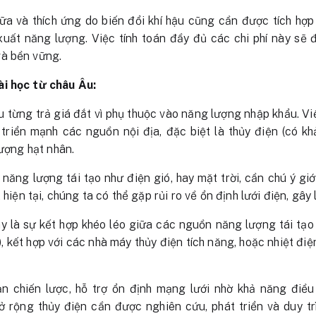
hữa và thích ứng do biến đổi khí hậu cũng cần được tích hợp 
uất năng lượng. Việc tính toán đầy đủ các chi phí này sẽ
à bền vững.
i học từ châu Âu:
 từng trả giá đắt vì phụ thuộc vào năng lượng nhập khẩu. V
triển mạnh các nguồn nội địa, đặc biệt là thủy điện (có k
lượng hạt nhân.
n năng lượng tái tạo như điện gió, hay mặt trời, cần chú ý gi
 hiện tại, chúng ta có thể gặp rủi ro về ổn định lưới điện, gây l
y là sự kết hợp khéo léo giữa các nguồn năng lượng tái tạo
d), kết hợp với các nhà máy thủy điện tích năng, hoặc nhiệt điệ
sản chiến lược, hỗ trợ ổn định mạng lưới nhờ khả năng điề
 rộng thủy điện cần được nghiên cứu, phát triển và duy tr