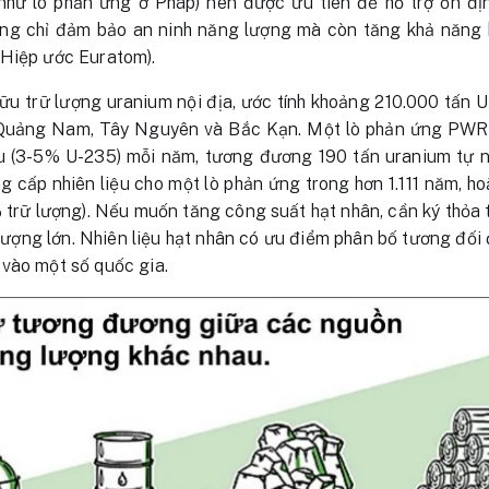
hư lò phản ứng ở Pháp) nên được ưu tiên để hỗ trợ ổn địn
ông chỉ đảm bảo an ninh năng lượng mà còn tăng khả năng 
 Hiệp ước Euratom).
hữu trữ lượng uranium nội địa, ước tính khoảng 210.000 tấn 
, Quảng Nam, Tây Nguyên và Bắc Kạn. Một lò phản ứng P
u (3-5% U-235) mỗi năm, tương đương 190 tấn uranium tự nh
g cấp nhiên liệu cho một lò phản ứng trong hơn 1.111 năm, h
 trữ lượng). Nếu muốn tăng công suất hạt nhân, cần ký thỏa
 lượng lớn. Nhiên liệu hạt nhân có ưu điểm phân bố tương đối
vào một số quốc gia.