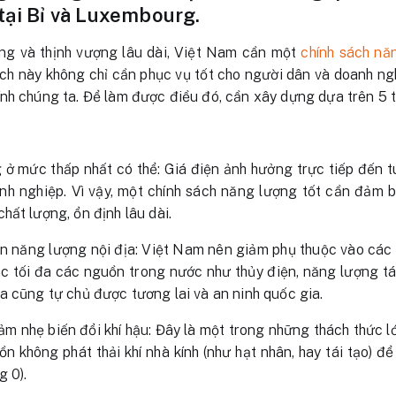
tại Bỉ và Luxembourg.
ng và thịnh vượng lâu dài, Việt Nam cần một
chính sách nă
ách này không chỉ cần phục vụ tốt cho người dân và doanh n
nh chúng ta. Để làm được điều đó, cần xây dựng dựa trên 5 t
g ở mức thấp nhất có thể: Giá điện ảnh hưởng trực tiếp đến t
nh nghiệp. Vì vậy, một chính sách năng lượng tốt cần đảm b
hất lượng, ổn định lâu dài.
ồn năng lượng nội địa: Việt Nam nên giảm phụ thuộc vào cá
c tối đa các nguồn trong nước như thủy điện, năng lượng tái
a cũng tự chủ được tương lai và an ninh quốc gia.
ảm nhẹ biến đổi khí hậu: Đây là một trong những thách thức lớ
n không phát thải khí nhà kính (như hạt nhân, hay tái tạo) đ
g 0).