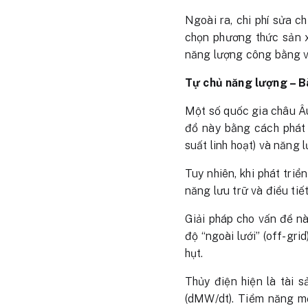
Ngoài ra, chi phí sửa c
chọn phương thức sản x
năng lượng công bằng v
Tự chủ năng lượng – Bà
Một số quốc gia châu Âu
đổ này bằng cách phát 
suất linh hoạt) và năng 
Tuy nhiên, khi phát triể
năng lưu trữ và điều tiết
Giải pháp cho vấn đề nà
độ “ngoài lưới” (off-gri
hụt.
Thủy điện hiện là tài 
(dMW/dt). Tiềm năng mở