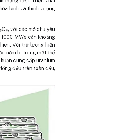
h mạng lưới. Triển khai
hòa bình và thịnh vượng
U₃O₈, với các mỏ chủ yếu
WR 1000 MWe cần khoảng
iên. Với trữ lượng hiện
oặc năm lò trong một thế
 thuận cung cấp uranium
 đồng đều trên toàn cầu,