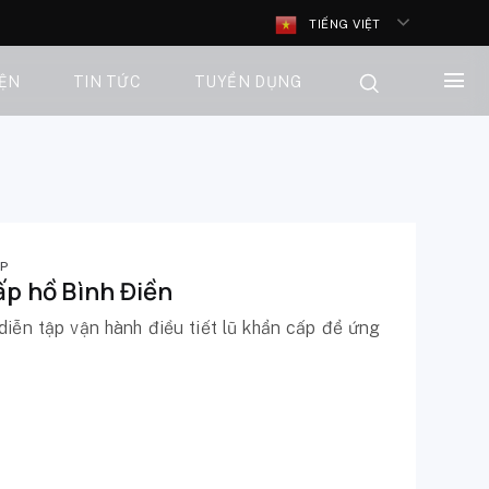
TIẾNG VIỆT
IỆN
TIN TỨC
TUYỂN DỤNG
ẬP
ấp hồ Bình Điền
diễn tập vận hành điều tiết lũ khẩn cấp để ứng