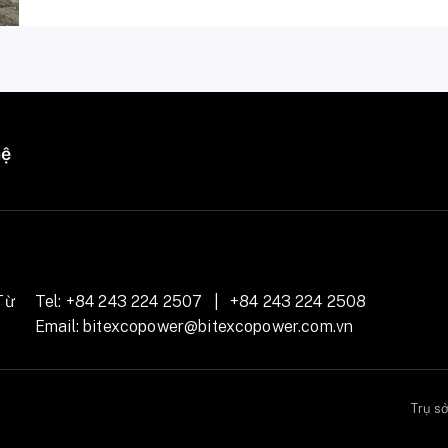
hệ
Từ
Tel:
+84 243 224 2507
|
+84 243 224 2508
Email:
bitexcopower@bitexcopower.com.vn
Trụ s