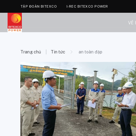
TẬP ĐOÀN BITEXCO
I-REC BITEXCO POWER
VỀ
Trang chủ
Tin tức
an toàn đập