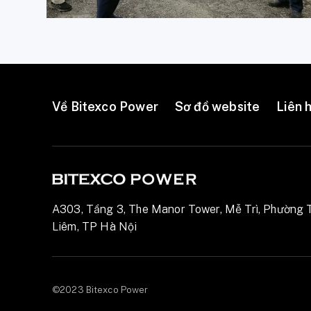
Về Bitexco Power
Sơ đồ website
Liên 
A303, Tầng 3, The Manor Tower, Mễ Trì, Phường 
Liêm, TP Hà Nội
©2023 Bitexco Power