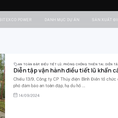
 BITEXCO POWER
DANH MỤC DỰ ÁN
SẢN XUẤT Đ
AN TOÀN ĐẬP
,
ĐIỀU TIẾT LŨ
,
PHÒNG CHỐNG THIÊN TAI
,
DIỄN T
Diễn tập vận hành điều tiết lũ khẩn c
Chiều 13/9, Công ty CP Thủy điện Bình Điền tổ chức 
phó đảm bảo an toàn đập, hạ du hồ ...
14/09/2024