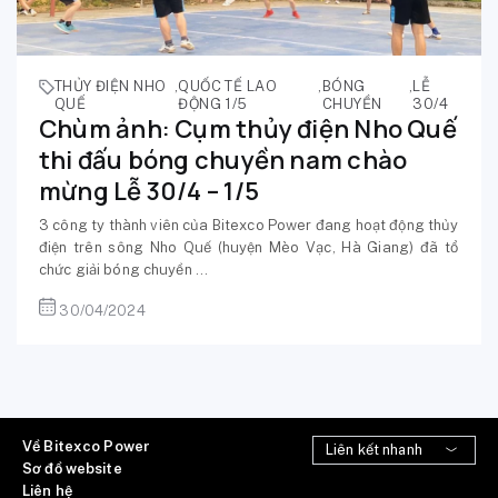
THỦY ĐIỆN NHO
,
QUỐC TẾ LAO
,
BÓNG
,
LỄ
QUẾ
ĐỘNG 1/5
CHUYỀN
30/4
Chùm ảnh: Cụm thủy điện Nho Quế
thi đấu bóng chuyền nam chào
mừng Lễ 30/4 – 1/5
3 công ty thành viên của Bitexco Power đang hoạt động thủy
điện trên sông Nho Quế (huyện Mèo Vạc, Hà Giang) đã tổ
chức giải bóng chuyền ...
30/04/2024
Về Bitexco Power
Sơ đồ website
Liên hệ