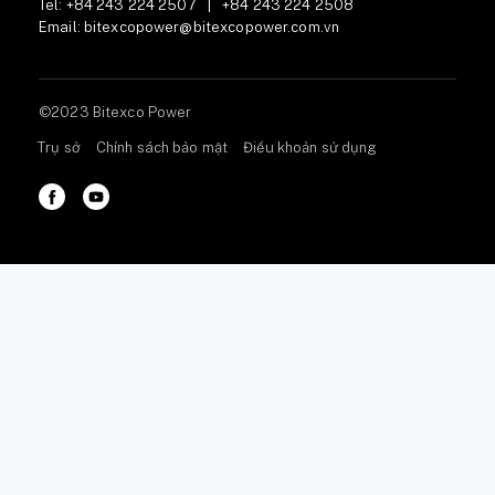
Tel:
+84 243 224 2507
|
+84 243 224 2508
Email:
bitexcopower@bitexcopower.com.vn
©2023 Bitexco Power
Trụ sở
Chính sách bảo mật
Điều khoản sử dụng