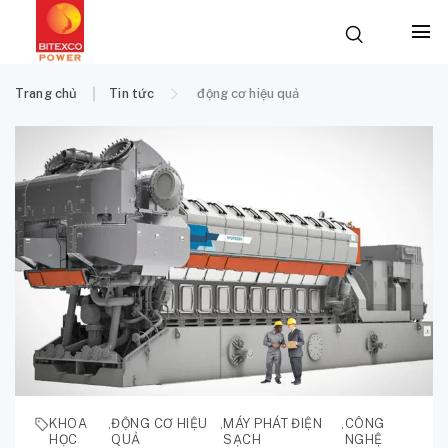
Trang chủ
Tin tức
động cơ hiệu quả
KHOA
,
ĐỘNG CƠ HIỆU
,
MÁY PHÁT ĐIỆN
,
CÔNG
HỌC
QUẢ
SẠCH
NGHỆ