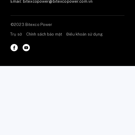
Email:
bitexcopower@bitexcopower.com.vn
©2023 Bitexco Power
Trụ sở
Chính sách bảo mật
Điều khoản sử dụng