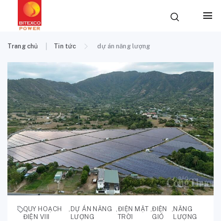
Trang chủ
Tin tức
dự án năng lượng
QUY HOẠCH
,
DỰ ÁN NĂNG
,
ĐIỆN MẶT
,
ĐIỆN
,
NĂNG
ĐIỆN VIII
LƯỢNG
TRỜI
GIÓ
LƯỢNG