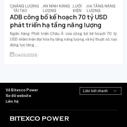
NĂNG LƯỢNG
,
AN NINH NĂNG
,
LƯỚI
,
HẠ TẦNG NĂNG
TÁI TẠO
LƯỢNG
ĐIỆN
LƯỢNG
ADB công bố kế hoạch 70 tỷ USD
phát triển hạ tầng năng lượng
Ngân hàng Phát triển Châu Á vừa công bố kế hoạch 70 tỷ
USD nhằm hiện đại hóa hạ tầng năng lượng và kỹ thuật số, tạo
động lực tăng ...
04/05/2026
Về Bitexco Power
Sơ đồ website
Liên hệ