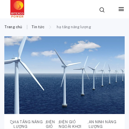
Trang chủ
Tin tức
hạ tầng năng lượng
HẠ TẦNG NĂNG
,
ĐIỆN
,
ĐIỆN GIÓ
,
AN NINH NĂNG
LƯỢNG
GIÓ
NGOÀI KHƠI
LƯỢNG