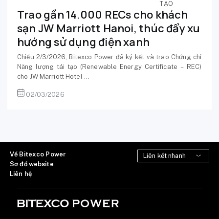
TẠO
Trao gần 14.000 RECs cho khách
sạn JW Marriott Hanoi, thúc đẩy xu
hướng sử dụng điện xanh
Chiều 2/3/2026, Bitexco Power đã ký kết và trao Chứng chỉ
Năng lượng tái tạo (Renewable Energy Certificate – REC)
cho JW Marriott Hotel ...
02/03/2026
Về Bitexco Power
Sơ đồ website
Liên hệ