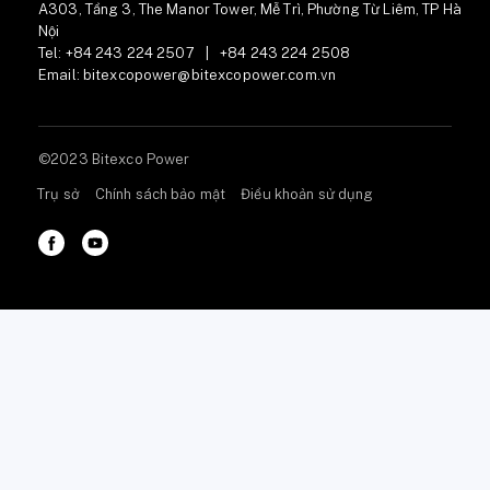
A303, Tầng 3, The Manor Tower, Mễ Trì, Phường Từ Liêm, TP Hà
Nội
Tel:
+84 243 224 2507
|
+84 243 224 2508
Email:
bitexcopower@bitexcopower.com.vn
©2023 Bitexco Power
Trụ sở
Chính sách bảo mật
Điều khoản sử dụng