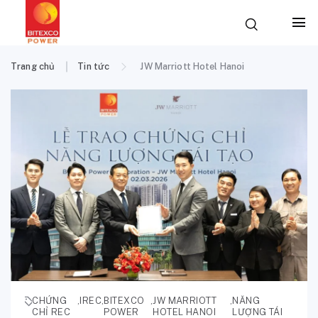
Trang chủ
Tin tức
JW Marriott Hotel Hanoi
CHỨNG
,
IREC
,
BITEXCO
,
JW MARRIOTT
,
NĂNG
CHỈ REC
POWER
HOTEL HANOI
LƯỢNG TÁI