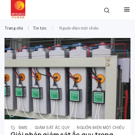
Trang chủ
Tin tức
Nguồn điện một chiều
BMS
,
GIÁM SÁT ẮC QUY
,
NGUỒN ĐIỆN MỘT CHIỀU
Giải pháp giám sát ắc quy trong