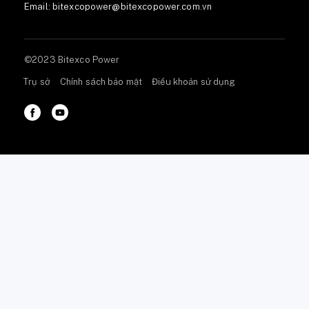
Email:
bitexcopower@bitexcopower.com.vn
©2023 Bitexco Power
Trụ sở
Chính sách bảo mật
Điều khoản sử dụng