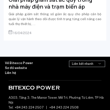
nhà máy điện và trạm biến áp
Giải pháp giám sát thông số giàn ắc quy cho phép cán bộ
quản lý vận hành theo dõi được tình trạng từng cell nâng cao
tuổi thọ thiết bị, ...
16/04/2024
Về Bitexco Power
Sơ đồ website
Liên hệ
A303, Tầng 3, The Manor Tower, Mễ Trì, Phường Từ Liêm, TP Hà
Nội
Tel:
+84 243 224 2507
|
+84 243 224 2508