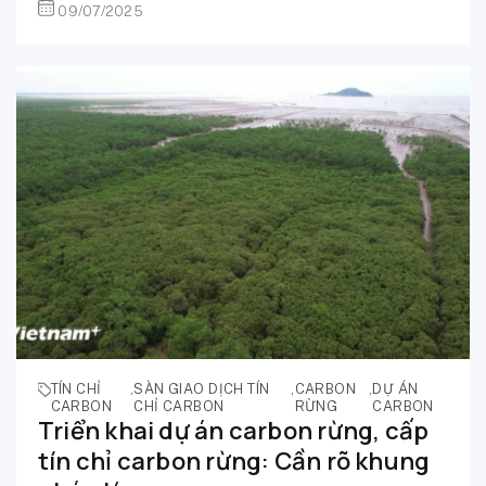
09/07/2025
TÍN CHỈ
,
SÀN GIAO DỊCH TÍN
,
CARBON
,
DỰ ÁN
CARBON
CHỈ CARBON
RỪNG
CARBON
Triển khai dự án carbon rừng, cấp
tín chỉ carbon rừng: Cần rõ khung