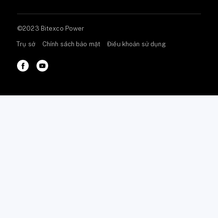
©2023 Bitexco Power
Trụ sở
Chính sách bảo mật
Điều khoản sử dụng