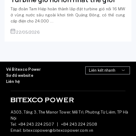
Tập đoàn Tam Hiệp hoàn thành lắp đặt turbine gió nổi 16 MW
ở vùng nước sâu ngoài khơi tỉnh Quảng Đông, có thể cung
cấp điện cho 24.000 ...
22/05/2026
Về Bitexco Power
Sơ đồ website
Liên hệ
A303, Tầng 3, The Manor Tower, Mễ Trì, Phường Từ Liêm, TP Hà
Nội
Tel:
+84 243 224 2507
|
+84 243 224 2508
Email:
bitexcopower@bitexcopower.com.vn