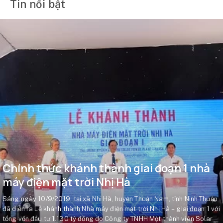
Tin nổi bật
Chính thức khánh thành giai đoạn 1 nhà
máy điện mặt trời Nhị Hà
Sáng ngày 10/9/2019, tại xã Nhị Hà, huyện Thuận Nam, tỉnh Ninh Thuận
đã diễn ra Lễ khánh thành Nhà máy điện mặt trời Nhị Hà – giai đoạn 1 với
tổng vốn đầu tư 1.130 tỷ đồng do Công ty TNHH Một thành viên Solar