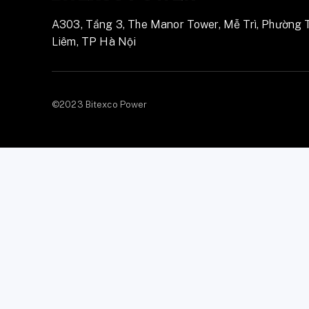
A303, Tầng 3, The Manor Tower, Mễ Trì, Phường 
Liêm, TP Hà Nội
©2023 Bitexco Power