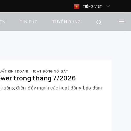
TIẾNG VIỆT
IỆN
TIN TỨC
TUYỂN DỤNG
UẤT KINH DOANH
,
HOẠT ĐỘNG NỔI BẬT
ower trong tháng 7/2026
 trường điện, đẩy mạnh các hoạt động bảo đảm