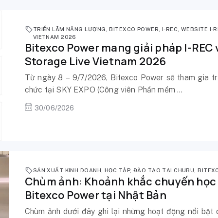
TRIỂN LÃM NĂNG LƯỢNG
,
BITEXCO POWER
,
I-REC
,
WEBSITE I-
VIETNAM 2026
Bitexco Power mang giải pháp I-REC v
Storage Live Vietnam 2026
Từ ngày 8 – 9/7/2026, Bitexco Power sẽ tham gia tr
chức tại SKY EXPO (Công viên Phần mềm ...
30/06/2026
SẢN XUẤT KINH DOANH
,
HỌC TẬP
,
ĐÀO TẠO TẠI CHUBU
,
BITEX
Chùm ảnh: Khoảnh khắc chuyến học t
Bitexco Power tại Nhật Bản
Chùm ảnh dưới đây ghi lại những hoạt động nổi bật c