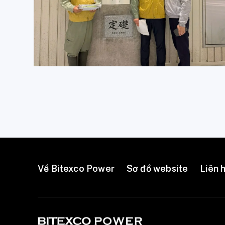
Về Bitexco Power
Sơ đồ website
Liên 