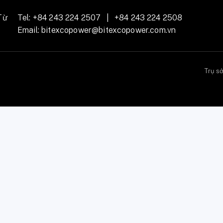
Từ
Tel:
+84 243 224 2507
|
+84 243 224 2508
Email:
bitexcopower@bitexcopower.com.vn
Trụ s