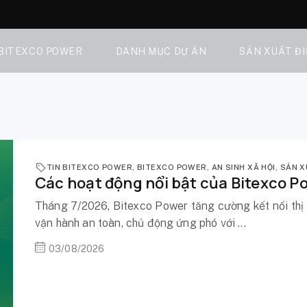
 BITEXCO POWER
DANH MỤC DỰ ÁN
SẢN XUẤT Đ
TIN BITEXCO POWER
,
BITEXCO POWER
,
AN SINH XÃ HỘI
,
SẢN X
Các hoạt động nổi bật của Bitexco P
Tháng 7/2026, Bitexco Power tăng cường kết nối thị
vận hành an toàn, chủ động ứng phó với ...
03/08/2026