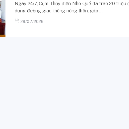
Ngày 24/7, Cụm Thủy điện Nho Quế đã trao 20 triệu đ
dựng đường giao thông nông thôn, góp ...
29/07/2026
BITEXCO POWER
,
NET ZERO
,
PHÁT TRIỂN BỀN VỮNG
,
MUA BÁN 
TẠO
,
WEBSITE I-REC BITEXCO POWER
,
DPPA
Báo Điện lực Nhật Bản viết gì về Bit
Trong số báo xuất bản ngày 16/7/2026, nhật báo Den
Bitexco Power với điểm nhấn là 2 lĩnh ...
28/07/2026