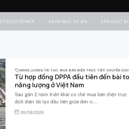
 BITEXCO POWER
DANH MỤC DỰ ÁN
SẢN XUẤT Đ
NĂNG LƯỢNG TÁI TẠO
,
MUA BÁN ĐIỆN TRỰC TIẾP
,
CHUYỂN DỊC
Từ hợp đồng DPPA đầu tiên đến bài t
năng lượng ở Việt Nam
Sau gần 2 năm triển khai cơ chế mua bán điện trực 
dịch điện tái tạo đầu tiên giữa đơn vị ...
06/08/2026