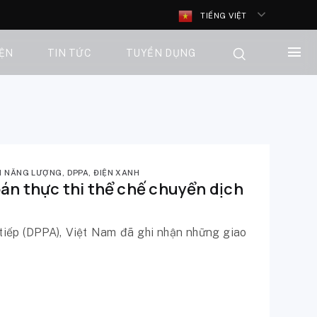
TIẾNG VIỆT
IỆN
TIN TỨC
TUYỂN DỤNG
H NĂNG LƯỢNG
,
DPPA
,
ĐIỆN XANH
oán thực thi thể chế chuyển dịch
tiếp (DPPA), Việt Nam đã ghi nhận những giao