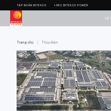
TẬP ĐOÀN BITEXCO
I-REC BITEXCO POWER
VỀ
Trang chủ
Thủy điện