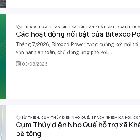
BITEXCO POWER
,
AN SINH XÃ HỘI
,
SẢN XUẤT KINH DOANH
,
HOẠ
Các hoạt động nổi bật của Bitexco P
Tháng 7/2026, Bitexco Power tăng cường kết nối thị
vận hành an toàn, chủ động ứng phó với ...
03/08/2026
TỪ THIỆN
,
CỤM THỦY ĐIỆN NHO QUẾ
,
TRÁCH NHIỆM XÃ HỘI
,
CS
Cụm Thủy điện Nho Quế hỗ trợ xã Khâ
bê tông