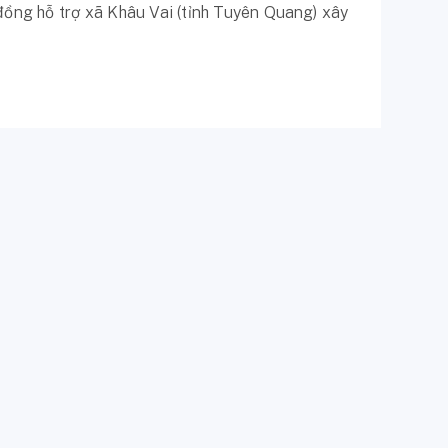
ồng hỗ trợ xã Khâu Vai (tỉnh Tuyên Quang) xây
ĐIỆN TRỰC TIẾP
,
I-REC
,
CHỨNG CHỈ NĂNG LƯỢNG TÁI
exco Power?
ki Shimbun đã đăng tải bài viết giới thiệu về