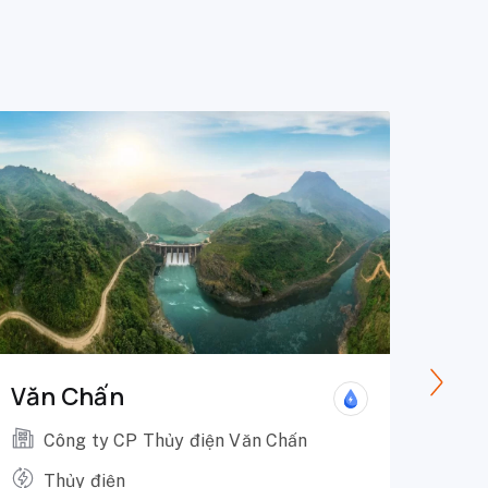
Văn Chấn
Nho
Công ty CP Thủy điện Văn Chấn
C
N
Thủy điện