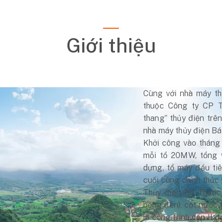
Giới thiệu
Cùng với nhà máy th
thuộc Công ty CP 
thang” thủy điện trê
nhà máy thủy điện B
Khởi công vào tháng 
mỗi tổ 20MW, tổng 
dựng, tổ máy đầu tiê
cuối cùng chính thức
Thủy điện Bá Thước 
bóng đèn), cột nước 
là công trình cấp II 