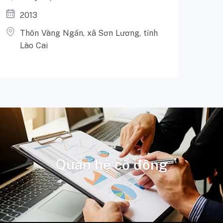
T
2013
2
Thôn Vàng Ngần, xã Sơn Lương, tỉnh
T
Lào Cai
Q
Quan hệ cổ đông