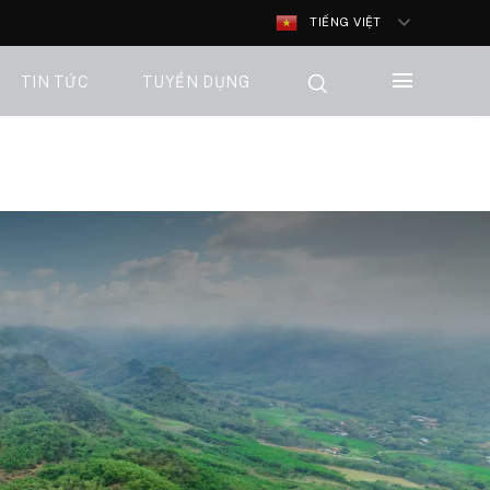
TIẾNG VIỆT
TIN TỨC
TUYỂN DỤNG