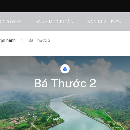
CO POWER
DANH MỤC DỰ ÁN
SẢN XUẤT ĐIỆN
vận hành
Bá Thước 2
Bá Thước 2