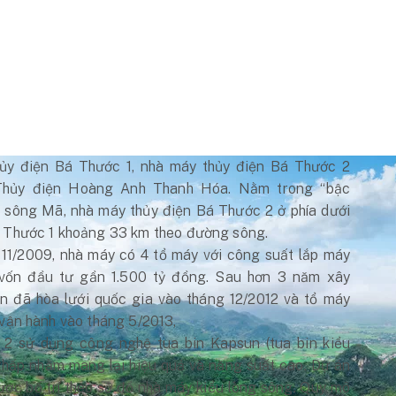
ủy điện Bá Thước 1, nhà máy thủy điện Bá Thước 2
Thủy điện Hoàng Anh Thanh Hóa. Nằm trong “bậc
n sông Mã, nhà máy thủy điện Bá Thước 2 ở phía dưới
á Thước 1 khoảng 33 km theo đường sông.
11/2009, nhà máy có 4 tổ máy với công suất lắp máy
vốn đầu tư gần 1.500 tỷ đồng. Sau hơn 3 năm xây
n đã hòa lưới quốc gia vào tháng 12/2012 và tổ máy
 vận hành vào tháng 5/2013,
2 sử dụng công nghệ tua bin Kapsun (tua bin kiểu
thấp nhằm mang lại hiệu quả và năng suất cao. Dự án
được bố trí theo sơ đồ nhà máy kiểu lòng sông. Quy mô