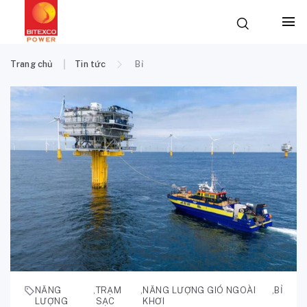
Trang chủ
Tin tức
Bỉ
NĂNG
,
TRẠM
,
NĂNG LƯỢNG GIÓ NGOÀI
,
BỈ
LƯỢNG
SẠC
KHƠI