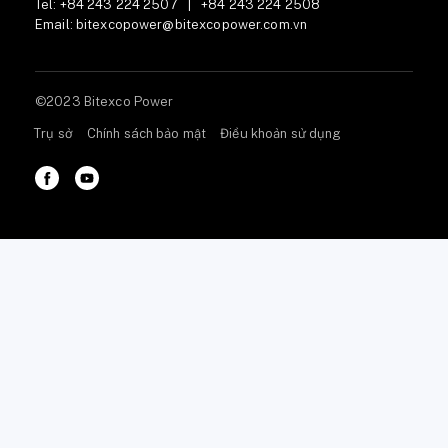
Tel:
+84 243 224 2507
|
+84 243 224 2508
Email:
bitexcopower@bitexcopower.com.vn
©2023 Bitexco Power
Trụ sở
Chính sách bảo mật
Điều khoản sử dụng