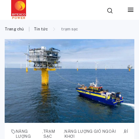
Trang chủ
Tin tức
trạm sạc
NĂNG
,
TRẠM
,
NĂNG LƯỢNG GIÓ NGOÀI
,
BỈ
LƯỢNG
SẠC
KHƠI