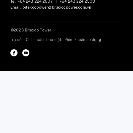
Tel:
+84 243 224 2507
|
+84 243 224 2508
Email:
bitexcopower@bitexcopower.com.vn
©2023 Bitexco Power
Trụ sở
Chính sách bảo mật
Điều khoản sử dụng