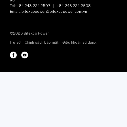
Nội
Tel:
+84 243 224 2507
|
+84 243 224 2508
Email:
bitexcopower@bitexcopower.com.vn
©2023 Bitexco Power
Trụ sở
Chính sách bảo mật
Điều khoản sử dụng