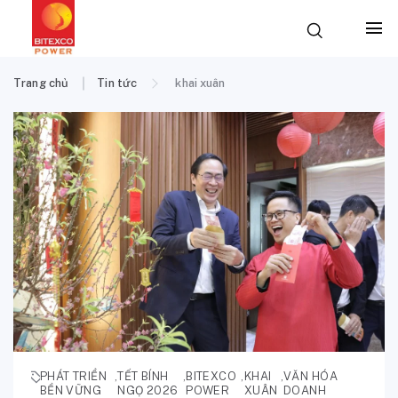
Trang chủ
Tin tức
khai xuân
PHÁT TRIỂN
,
TẾT BÍNH
,
BITEXCO
,
KHAI
,
VĂN HÓA
BỀN VỮNG
NGỌ 2026
POWER
XUÂN
DOANH