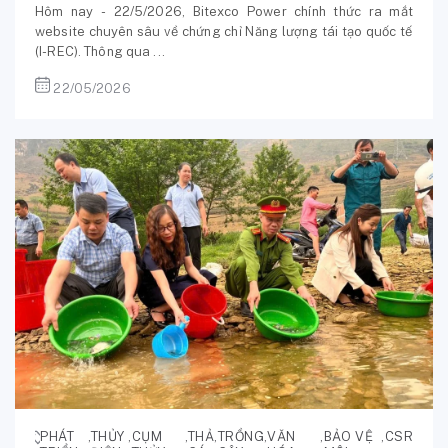
Hôm nay - 22/5/2026, Bitexco Power chính thức ra mắt
website chuyên sâu về chứng chỉ Năng lượng tái tạo quốc tế
(I-REC). Thông qua ...
22/05/2026
PHÁT
,
THỦY
,
CỤM
,
THẢ
,
TRỒNG
,
VĂN
,
BẢO VỆ
,
CSR