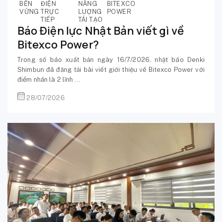
BỀN
ĐIỆN
NĂNG
BITEXCO
VỮNG
TRỰC
LƯỢNG
POWER
TIẾP
TÁI TẠO
Báo Điện lực Nhật Bản viết gì về
Bitexco Power?
Trong số báo xuất bản ngày 16/7/2026, nhật báo Denki
Shimbun đã đăng tải bài viết giới thiệu về Bitexco Power với
điểm nhấn là 2 lĩnh ...
28/07/2026