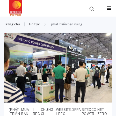
Trang chủ
Tin tức
phát triển bền vững
PHÁT
,
MUA
,
I-
,
CHỨNG
,
WEBSITE
,
DPPA
,
BITEXCO
,
NET
TRIỂN
BÁN
REC
CHỈ
I-REC
POWER
ZERO