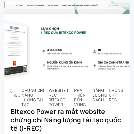
I-
,
CHỨNG CHỈ
,
WEBSITE I-
,
PHÁT
,
NĂNG
,
CHỨNG
REC
NĂNG
REC
TRIỂN
LƯỢNG
CHỈ
LƯỢNG TÁI
BITEXCO
BỀN
SẠCH
REC
TẠO
POWER
VỮNG
Bitexco Power ra mắt website
chứng chỉ Năng lượng tái tạo quốc
tế (I-REC)