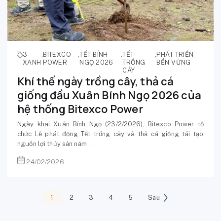
3
,
BITEXCO
,
TẾT BÍNH
,
TẾT
,
PHÁT TRIỂN
XANH
POWER
NGỌ 2026
TRỒNG
BỀN VỮNG
CÂY
Khí thế ngày trồng cây, thả cá
giống đầu Xuân Bính Ngọ 2026 của
hệ thống Bitexco Power
Ngày khai Xuân Bính Ngọ (23/2/2026), Bitexco Power tổ
chức Lễ phát động Tết trồng cây và thả cá giống tái tạo
nguồn lợi thủy sản năm ...
24/02/2026
1
2
3
4
5
Sau