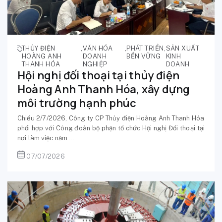
THỦY ĐIỆN
,
VĂN HÓA
,
PHÁT TRIỂN
,
SẢN XUẤT
HOÀNG ANH
DOANH
BỀN VỮNG
KINH
THANH HÓA
NGHIỆP
DOANH
Hội nghị đối thoại tại thủy điện
Hoàng Anh Thanh Hóa, xây dựng
môi trường hạnh phúc
Chiều 2/7/2026, Công ty CP Thủy điện Hoàng Anh Thanh Hóa
phối hợp với Công đoàn bộ phận tổ chức Hội nghị Đối thoại tại
nơi làm việc năm ...
07/07/2026