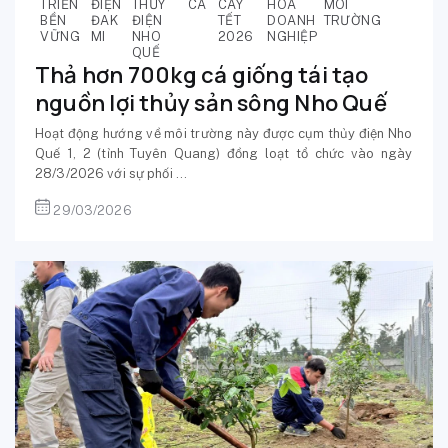
TRIỂN
ĐIỆN
THỦY
CÁ
CÂY
HÓA
MÔI
BỀN
ĐAK
ĐIỆN
TẾT
DOANH
TRƯỜNG
VỮNG
MI
NHO
2026
NGHIỆP
QUẾ
Thả hơn 700kg cá giống tái tạo
nguồn lợi thủy sản sông Nho Quế
Hoạt động hướng về môi trường này được cụm thủy điện Nho
Quế 1, 2 (tỉnh Tuyên Quang) đồng loạt tổ chức vào ngày
28/3/2026 với sự phối ...
29/03/2026