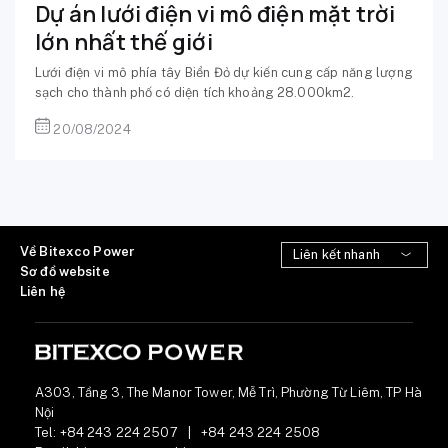
Dự án lưới điện vi mô điện mặt trời
lớn nhất thế giới
Lưới điện vi mô phía tây Biển Đỏ dự kiến cung cấp năng lượng
sạch cho thành phố có diện tích khoảng 28.000km2.
20/08/2024
Về Bitexco Power
Sơ đồ website
Liên hệ
A303, Tầng 3, The Manor Tower, Mễ Trì, Phường Từ Liêm, TP Hà
Nội
Tel:
+84 243 224 2507
|
+84 243 224 2508