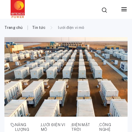
Trang chủ
Tin tức
lưới điện vi mô
NĂNG
,
LƯỚI ĐIỆN VI
,
ĐIỆN MẶT
,
CÔNG
LƯỢNG
MÔ
TRỜI
NGHỆ