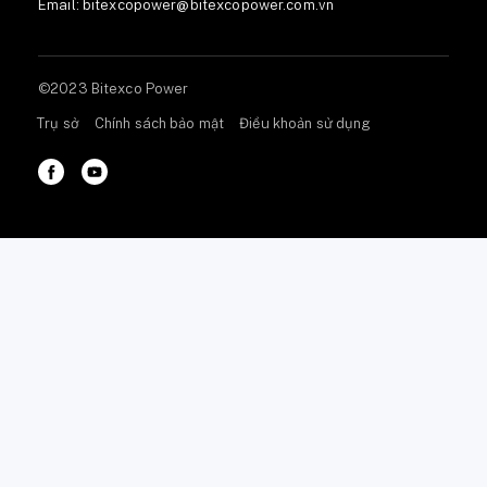
Email:
bitexcopower@bitexcopower.com.vn
©2023 Bitexco Power
Trụ sở
Chính sách bảo mật
Điều khoản sử dụng