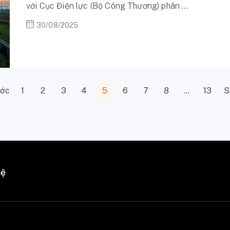
với Cục Điện lực (Bộ Công Thương) phân ...
30/08/2025
ước
1
2
3
4
5
6
7
8
…
13
S
hệ