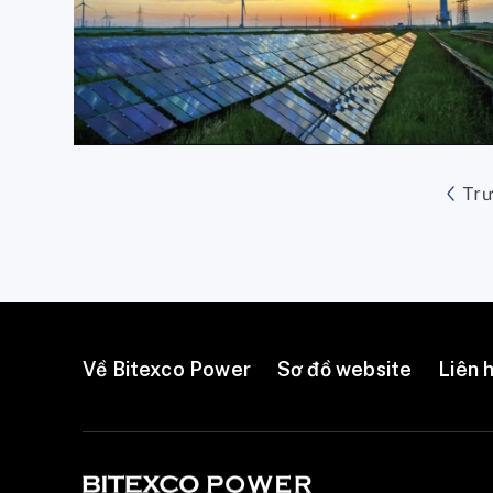
Tr
Về Bitexco Power
Sơ đồ website
Liên 