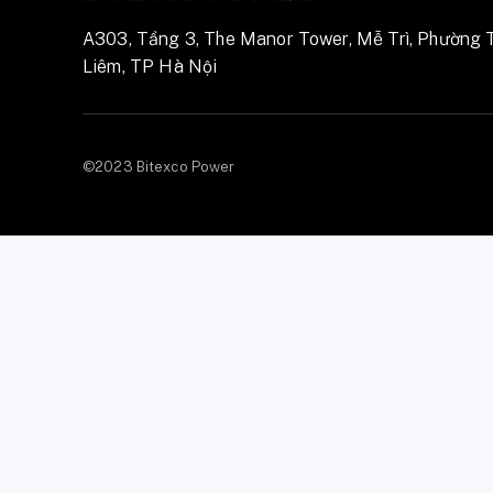
A303, Tầng 3, The Manor Tower, Mễ Trì, Phường 
Liêm, TP Hà Nội
©2023 Bitexco Power