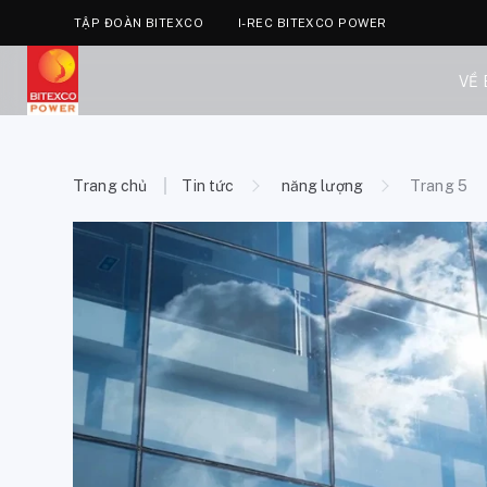
TẬP ĐOÀN BITEXCO
I-REC BITEXCO POWER
VỀ
Trang chủ
Tin tức
năng lượng
Trang 5