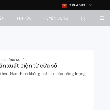
TIẾNG VIỆT
IỆN
TIN TỨC
TUYỂN DỤNG
HỌC CÔNG NGHỆ
ản xuất điện từ cửa sổ
i học Nam Kinh không chỉ thu thập năng lượng