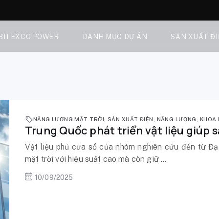
 BITEXCO POWER
DANH MỤC DỰ ÁN
SẢN XUẤT Đ
NĂNG LƯỢNG MẶT TRỜI
,
SẢN XUẤT ĐIỆN
,
NĂNG LƯỢNG
,
KHOA 
Trung Quốc phát triển vật liệu giúp s
Vật liệu phủ cửa sổ của nhóm nghiên cứu đến từ Đạ
mặt trời với hiệu suất cao mà còn giữ ...
10/09/2025