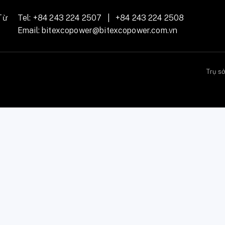
Từ
Tel:
+84 243 224 2507
|
+84 243 224 2508
Email:
bitexcopower@bitexcopower.com.vn
Trụ s