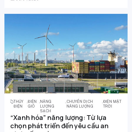
THỦY
,
ĐIỆN
,
NĂNG
,
CHUYỂN DỊCH
,
ĐIỆN MẶT
ĐIỆN
GIÓ
LƯỢNG
NĂNG LƯỢNG
TRỜI
SẠCH
“Xanh hóa” năng lượng: Từ lựa
chọn phát triển đến yêu cầu an