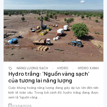
NĂNG LƯỢNG SẠCH
,
HYDRO
,
HYDRO XANH
Hydro trắng: ‘Nguồn vàng sạch’
của tương lai năng lượng
Cuộc khủng hoảng năng lượng đang gây áp lực lớn đến nền
kinh tế toàn cầu. Trong bối cảnh đó, hydro trắng đang được
xem là "nguồn vàng ...
03/04/2026