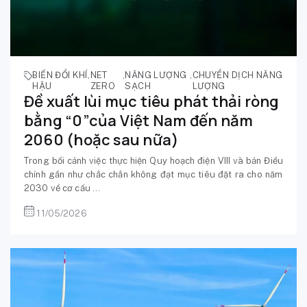
BIẾN ĐỔI KHÍ
,
NET
,
NĂNG LƯỢNG
,
CHUYỂN DỊCH NĂNG
HẬU
ZERO
SẠCH
LƯỢNG
Đề xuất lùi mục tiêu phát thải ròng
bằng “0”của Việt Nam đến năm
2060 (hoặc sau nữa)
Trong bối cảnh việc thực hiện Quy hoạch điện VIII và bản Điều
chỉnh gần như chắc chắn không đạt mục tiêu đặt ra cho năm
2030 về cơ cấu ...
11/05/2026