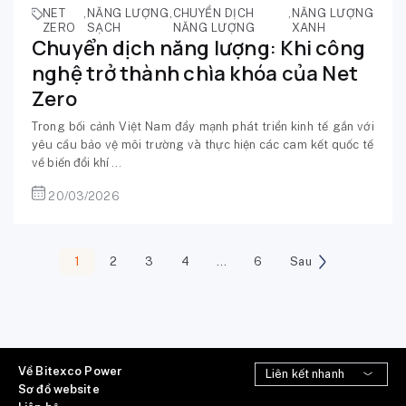
NET
,
NĂNG LƯỢNG
,
CHUYỂN DỊCH
,
NĂNG LƯỢNG
ZERO
SẠCH
NĂNG LƯỢNG
XANH
Chuyển dịch năng lượng: Khi công
nghệ trở thành chìa khóa của Net
Zero
Trong bối cảnh Việt Nam đẩy mạnh phát triển kinh tế gắn với
yêu cầu bảo vệ môi trường và thực hiện các cam kết quốc tế
về biến đổi khí ...
20/03/2026
1
2
3
4
…
6
Sau
Về Bitexco Power
Sơ đồ website