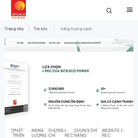
Trang chủ
Tin tức
năng lượng sạch
PHÁT
,
NĂNG
,
CHỨNG
,
I-
,
CHỨNG CHỈ
,
WEBSITE I-
TRIỂN
LƯỢNG
CHỈ
REC
NĂNG
REC