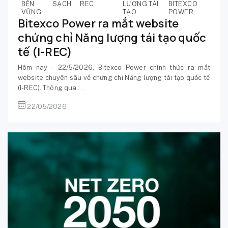
BỀN
SẠCH
REC
LƯỢNG TÁI
BITEXCO
VỮNG
TẠO
POWER
Bitexco Power ra mắt website
chứng chỉ Năng lượng tái tạo quốc
tế (I-REC)
Hôm nay - 22/5/2026, Bitexco Power chính thức ra mắt
website chuyên sâu về chứng chỉ Năng lượng tái tạo quốc tế
(I-REC). Thông qua ...
22/05/2026