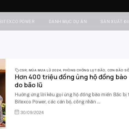
 BITEXCO POWER
DANH MỤC DỰ ÁN
SẢN XUẤT Đ
CSR
,
MÙA MƯA LŨ 2024
,
PHÒNG CHỐNG LỤT BÃO
,
CƠN BÃO SỐ
Hơn 400 triệu đồng ủng hộ đồng bào 
do bão lũ
Hưởng ứng lời kêu gọi ủng hộ đồng bào miền Bắc bị t
Bitexco Power, các cán bộ, công nhân ...
30/09/2024