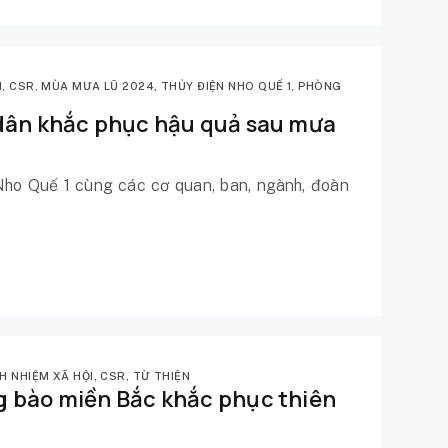
I
,
CSR
,
MÙA MƯA LŨ 2024
,
THỦY ĐIỆN NHO QUẾ 1
,
PHÒNG
 dân khắc phục hậu quả sau mưa
Nho Quế 1 cùng các cơ quan, ban, ngành, đoàn
H NHIỆM XÃ HỘI
,
CSR
,
TỪ THIỆN
g bào miền Bắc khắc phục thiên