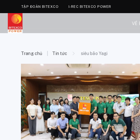
TẬP ĐOÀN BITEXCO
I-REC BITEXCO POWER
VỀ
Trang chủ
Tin tức
siêu bão Yagi