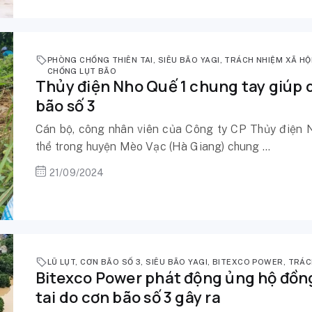
PHÒNG CHỐNG THIÊN TAI
,
SIÊU BÃO YAGI
,
TRÁCH NHIỆM XÃ HỘ
CHỐNG LỤT BÃO
Thủy điện Nho Quế 1 chung tay giúp
bão số 3
Cán bộ, công nhân viên của Công ty CP Thủy điện 
thể trong huyện Mèo Vạc (Hà Giang) chung ...
21/09/2024
LŨ LỤT
,
CƠN BÃO SỐ 3
,
SIÊU BÃO YAGI
,
BITEXCO POWER
,
TRÁC
Bitexco Power phát động ủng hộ đồn
tai do cơn bão số 3 gây ra