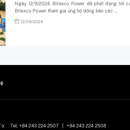
Ngày 12/9/2024, Bitexco Power đã phát động tới c
Bitexco Power tham gia ủng hộ đồng bào các ...
12/09/2024
hệ
Từ
Tel:
+84 243 224 2507
|
+84 243 224 2508