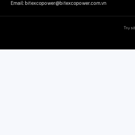
Email:
bitexcopower@bitexcopower.com.vn
Trụ s