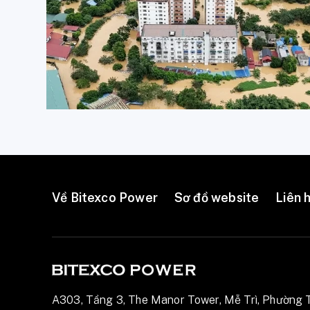
Về Bitexco Power
Sơ đồ website
Liên 
A303, Tầng 3, The Manor Tower, Mễ Trì, Phường 