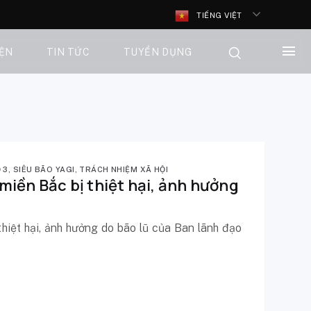
TIẾNG VIỆT
IỆN
TIN TỨC
TUYỂN DỤNG
 3
,
SIÊU BÃO YAGI
,
TRÁCH NHIỆM XÃ HỘI
miền Bắc bị thiệt hại, ảnh hưởng
hiệt hại, ảnh hưởng do bão lũ của Ban lãnh đạo