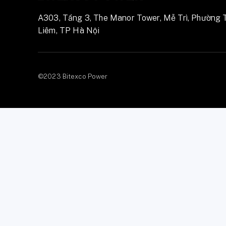
A303, Tầng 3, The Manor Tower, Mễ Trì, Phường 
Liêm, TP Hà Nội
©2023 Bitexco Power