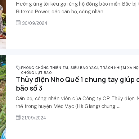
Hưởng ứng lời kêu gọi ủng hộ đồng bào miền Bắc bị t
Bitexco Power, các cán bộ, công nhân ...
30/09/2024
PHÒNG CHỐNG THIÊN TAI
,
SIÊU BÃO YAGI
,
TRÁCH NHIỆM XÃ HỘ
CHỐNG LỤT BÃO
Thủy điện Nho Quế 1 chung tay giúp
bão số 3
Cán bộ, công nhân viên của Công ty CP Thủy điện 
thể trong huyện Mèo Vạc (Hà Giang) chung ...
21/09/2024