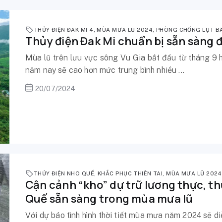
THỦY ĐIỆN ĐAK MI 4
,
MÙA MƯA LŨ 2024
,
PHÒNG CHỐNG LỤT B
Thủy điện Đak Mi chuẩn bị sẵn sàng 
Mùa lũ trên lưu vực sông Vu Gia bắt đầu từ tháng 9
năm nay sẽ cao hơn mức trung bình nhiều ...
20/07/2024
THỦY ĐIỆN NHO QUẾ
,
KHẮC PHỤC THIÊN TAI
,
MÙA MƯA LŨ 2024
Cận cảnh “kho” dự trữ lương thực, 
Quế sẵn sàng trong mùa mưa lũ
Với dự báo tình hình thời tiết mùa mưa năm 2024 sẽ d