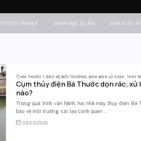
 BITEXCO POWER
DANH MỤC DỰ ÁN
SẢN XUẤT Đ
BÁ THƯỚC 1
,
BẢO VỆ MÔI TRƯỜNG
,
MÙA MƯA LŨ 2024
,
THỦY Đ
Cụm thủy điện Bá Thước dọn rác, xử l
nào?
Trong quá trình vận hành, hai nhà máy thủy điện Bá 
bảo vệ môi trường, cải tạo cảnh quan ...
03/03/2025