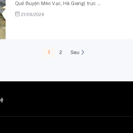
Quế (huyện Mèo Vạc, Hà Giang) trực ...
21/06/2024
1
2
Sau
hệ