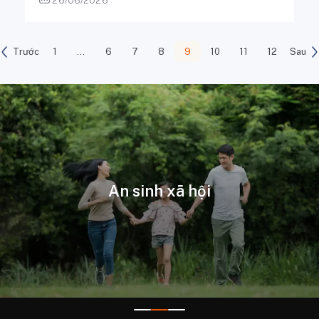
26/06/2026
Trước
1
…
6
7
8
9
10
11
12
Sau
Các công ty thành viên