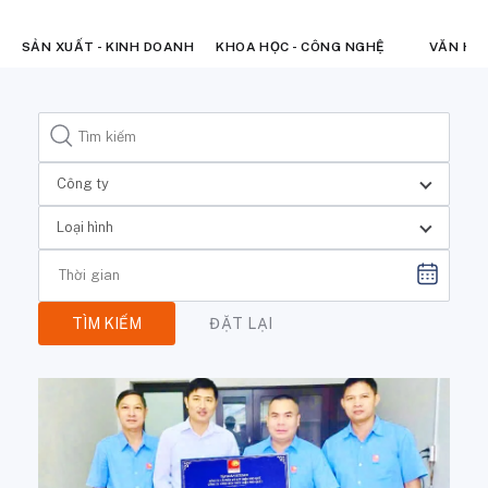
SẢN XUẤT - KINH DOANH
KHOA HỌC - CÔNG NGHỆ
VĂN HÓ
Công ty
Loại hình
TÌM KIẾM
ĐẶT LẠI