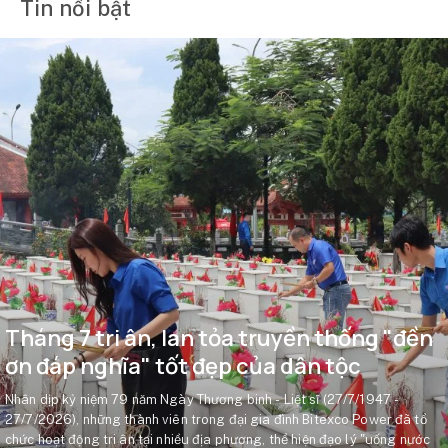
Tin nổi bật
Tháng 7 tri ân, lan tỏa truyền thống "đền
ơn đáp nghĩa" tốt đẹp của dân tộc
Nhân dịp kỷ niệm 79 năm Ngày Thương binh - Liệt sĩ (27/7/1947 -
27/7/2026), những thành viên trong đại gia đình Bitexco Power đã tổ
chức hoạt động tri ân tại nhiều địa phương, thể hiện đạo lý "uống nước