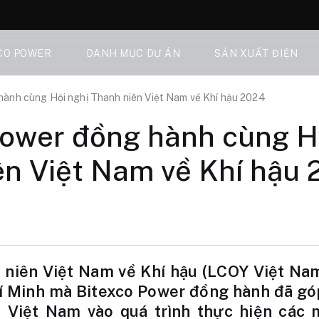
CO POWER
DANH MỤC DỰ ÁN
SẢN XUẤT ĐIỆN
ành cùng Hội nghị Thanh niên Việt Nam về Khí hậu 2024
Power đồng hành cùng H
ên Việt Nam về Khí hậu
 niên Việt Nam về Khí hậu (LCOY Việt Na
hí Minh mà Bitexco Power đồng hành đã góp
 Việt Nam vào quá trình thực hiện các 