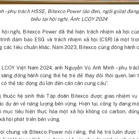
 – phụ trách HSSE, Bitexco Power (áo đen, ngồi giữa) đang
biểu tại hội nghị. Ảnh: LCOY 2024
 hội nghị, Bitexco Power đã thể hiện trách nhiệm xã hội củ
 trình đảm bảo ESG và trách nhiệm xã hội (CSR) là một tr
g các tiêu chuẩn khác. Năm 2023, Bitexco cũng đồng hành c
.
ghị LCOY Việt Nam 2024, anh Nguyễn Vũ Anh Minh – phụ trá
n sàng đồng hành cùng thế hệ trẻ để thay đổi thói quen, la
ể có thể tác động đủ lớn đến cán cân cung cầu”.
ị thuộc hệ sinh thái Tập đoàn Bitexco được giao nhiệm vụ 
các dự án về năng lượng bền vững. Hiện tại, công ty đang 
uổi mục tiêu hiện thực hóa một xã hội không có carbon, đón
xã hội phát triển bền vững.
i chung và Bitexco Power nói riêng, thế hệ trẻ luôn được t