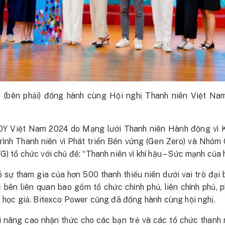
 (bên phải) đồng hành cùng Hội nghị Thanh niên Việt Nam
OY Việt Nam 2024 do Mạng lưới Thanh niên Hành động vì K
rình Thanh niên vì Phát triển Bền vững (Gen Zero) và Nhóm
) tổ chức với chủ đề: “Thanh niên vì khí hậu – Sức mạnh của 
ự tham gia của hơn 500 thanh thiếu niên dưới vai trò đại b
 bên liên quan bao gồm tổ chức chính phủ, liên chính phủ, p
, học giả. Bitexco Power cũng đã đồng hành cùng hội nghị.
i nâng cao nhận thức cho các bạn trẻ và các tổ chức thanh 