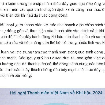
và tìm kiếm các giải pháp nhằm thúc đẩy giáo dục đáp ứng vớ
hanh niên vào quá trình chuyển dịch xanh, cũng như thúc đẩ
 với biến đổi khí hậu dựa vào cộng đồng.
đối thoại giữa thanh niên với các nhà hoạch định chính sách 
 sự đóng góp và thực hiện của thanh niên vào chính sách kh
i chủ đề “Thúc đẩy hành động khí hậu của thanh niên và sự t
ìn sâu sắc về tiềm năng của thế hệ trẻ trong nhiều lĩnh vực 
luận, vai trò trung tâm của thanh niên trong quá trình đóng 
hấn mạnh. Các gợi ý quý báu được đưa ra, bao gồm việc c
và hướng dẫn để thanh niên có thể đồng hành cùng các bên l
ác chính sách này thành những đòn bẩy mạnh mẽ, thúc đẩy qu
ệu quả và bền vững.