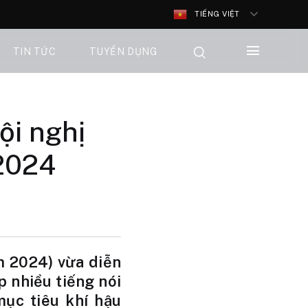
TIẾNG VIỆT
TIN TỨC
TUYỂN DỤNG
ội nghị
 2024
m 2024) vừa diễn
 nhiều tiếng nói
mục tiêu khí hậu