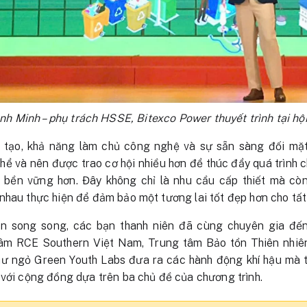
h Minh – phụ trách HSSE, Bitexco Power thuyết trình tại hộ
 tạo, khả năng làm chủ công nghệ và sự sẵn sàng đối mặt
hể và nên được trao cơ hội nhiều hơn để thúc đẩy quá trình c
 bền vững hơn. Đây không chỉ là nhu cầu cấp thiết mà còn
nhau thực hiện để đảm bảo một tương lai tốt đẹp hơn cho tất
ận song song, các bạn thanh niên đã cùng chuyên gia đ
tâm RCE Southern Việt Nam, Trung tâm Bảo tồn Thiên nhi
ư ngỏ Green Youth Labs đưa ra các hành động khí hậu mà t
 với cộng đồng dựa trên ba chủ đề của chương trình.