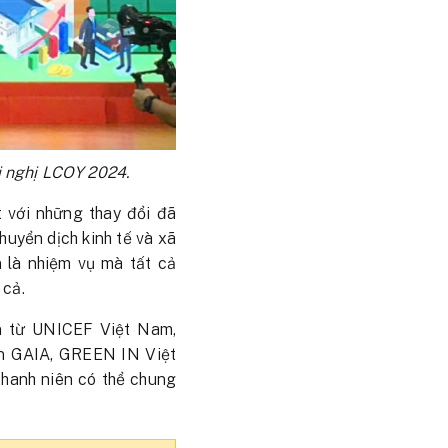
i nghị LCOY 2024.
 với những thay đổi đã
huyển dịch kinh tế và xã
 là nhiệm vụ mà tất cả
 cả.
ến từ UNICEF Việt Nam,
ên GAIA, GREEN IN Việt
hanh niên có thể chung