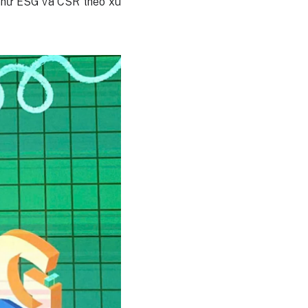
 như ESG và CSR theo xu