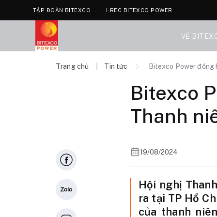
TẬP ĐOÀN BITEXCO
I-REC BITEXCO POWER
VỀ BITEX
Trang chủ
Tin tức
Bitexco Power đồng h
Bitexco 
Thanh ni
19/08/2024
Hội nghị Thanh
ra tại TP Hồ C
của thanh niên