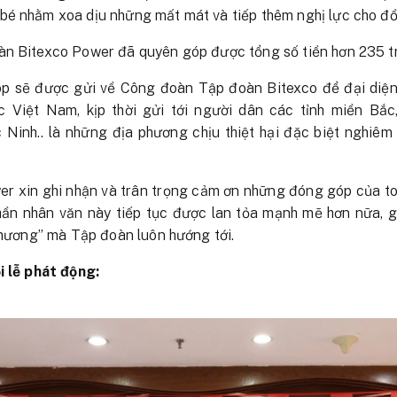
bé nhằm xoa dịu những mất mát và tiếp thêm nghị lực cho đồ
àn Bitexco Power đã quyên góp được tổng số tiền hơn 235 t
óp sẽ được gửi về Công đoàn Tập đoàn Bitexco để đại diện
Việt Nam, kịp thời gửi tới người dân các tỉnh miền Bắc,
Ninh.. là những địa phương chịu thiệt hại đặc biệt nghiêm
r xin ghi nhận và trân trọng cảm ơn những đóng góp của to
thần nhân văn này tiếp tục được lan tỏa mạnh mẽ hơn nữa, g
 thương” mà Tập đoàn luôn hướng tới.
i lễ phát động: