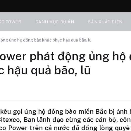
CO POWER
DANH MỤC DỰ ÁN
SẢN XUẤT ĐIỆN
ộng ủng hộ đồng bào khắc phục hậu quả bão, lũ
Power phát động ủng hộ
 hậu quả bão, lũ
kêu gọi ủng hộ đồng bào miền Bắc bị ảnh 
itexco, Ban lãnh đạo cùng các cán bộ, côn
co Power trên cả nước đã đồng lòng quyê