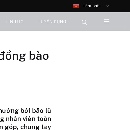
TIẾNG VIỆT
TIN TỨC
TUYỂN DỤNG
 đồng bào
hưởng bởi bão lũ
g nhân viên toàn
n góp, chung tay