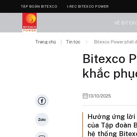
TẬP ĐOÀN BITEXCO
I-REC BITEXCO POWER
VỀ BITEX
Trang chủ
Tin tức
Bitexco Power phát đ
Bitexco 
khắc phục
13/10/2025
Hưởng ứng lời 
của Tập đoàn B
hệ thống Bitex