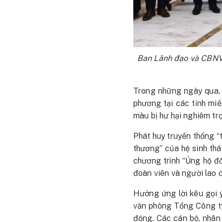
Ban Lãnh đạo và CBNV 
Trong những ngày qua, 
phương tại các tỉnh miền
màu bị hư hại nghiêm tr
Phát huy truyền thống “t
thương” của hệ sinh th
chương trình “Ủng hộ đồ
đoàn viên và người lao 
Hưởng ứng lời kêu gọi 
văn phòng Tổng Công ty 
động. Các cán bộ, nhân 