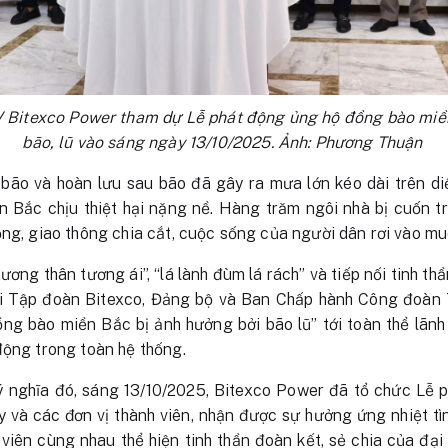
Bitexco Power tham dự Lễ phát động ủng hộ đồng bào miền
bão, lũ vào sáng ngày 13/10/2025. Ảnh: Phương Thuận
bão và hoàn lưu sau bão đã gây ra mưa lớn kéo dài trên diệ
 Bắc chịu thiệt hại nặng nề. Hàng trăm ngôi nhà bị cuốn trôi
ọng, giao thông chia cắt, cuộc sống của người dân rơi vào mu
ương thân tương ái”, “lá lành đùm lá rách” và tiếp nối tinh thầ
ái Tập đoàn Bitexco, Đảng bộ và Ban Chấp hành Công đoàn
ng bào miền Bắc bị ảnh hưởng bởi bão lũ” tới toàn thể lãnh
động trong toàn hệ thống.
ý nghĩa đó, sáng 13/10/2025, Bitexco Power đã tổ chức Lễ 
và các đơn vị thành viên, nhận được sự hưởng ứng nhiệt tìn
viên cùng nhau thể hiện tinh thần đoàn kết, sẻ chia của đại