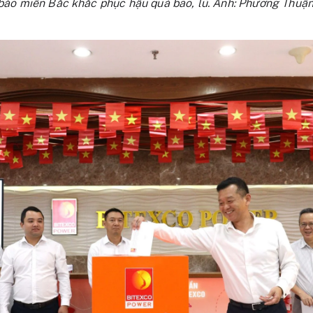
bào miền Bắc khắc phục hậu quả bão, lũ. Ảnh: Phương Thuậ