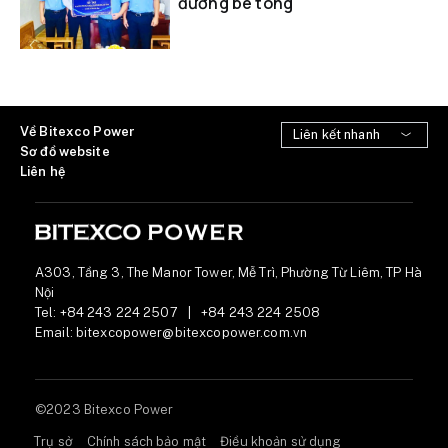
đường bê tông
Về Bitexco Power
Sơ đồ website
Liên hệ
A303, Tầng 3, The Manor Tower, Mễ Trì, Phường Từ Liêm, TP Hà
Nội
Tel:
+84 243 224 2507
|
+84 243 224 2508
Email:
bitexcopower@bitexcopower.com.vn
©2023 Bitexco Power
Trụ sở
Chính sách bảo mật
Điều khoản sử dụng