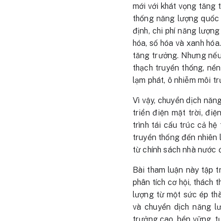
mới với khát vọng tăng t
thống năng lượng quốc g
định, chi phí năng lượn
hóa, số hóa và xanh hó
tăng trưởng. Nhưng nếu
thạch truyền thống, nền 
lạm phát, ô nhiễm môi t
Vì vậy, chuyển dịch năn
triển điện mặt trời, đi
trình tái cấu trúc cả h
truyền thống đến nhiên l
từ chính sách nhà nước 
Bài tham luận này tập t
phân tích cơ hội, thách
lượng từ một sức ép thà
và chuyển dịch năng l
trưởng cao, bền vững, t