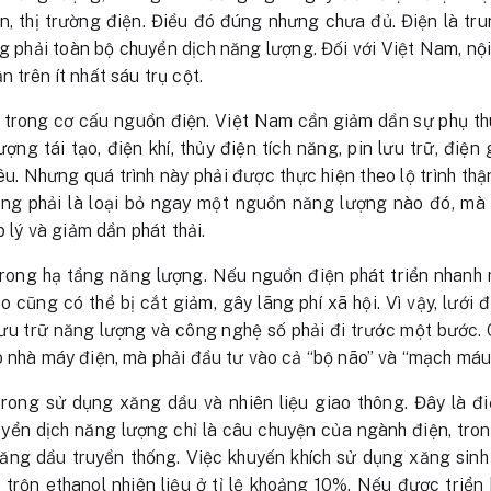
iện, thị trường điện. Điều đó đúng nhưng chưa đủ. Điện là t
 phải toàn bộ chuyển dịch năng lượng. Đối với Việt Nam, nộ
 trên ít nhất sáu trụ cột.
 trong cơ cấu nguồn điện. Việt Nam cần giảm dần sự phụ thu
ượng tái tạo, điện khí, thủy điện tích năng, pin lưu trữ, điện
iêu. Nhưng quá trình này phải được thực hiện theo lộ trình th
ng phải là loại bỏ ngay một nguồn năng lượng nào đó, mà 
p lý và giảm dần phát thải.
trong hạ tầng năng lượng. Nếu nguồn điện phát triển nhanh 
ạo cũng có thể bị cắt giảm, gây lãng phí xã hội. Vì vậy, lưới đ
 lưu trữ năng lượng và công nghệ số phải đi trước một bước
o nhà máy điện, mà phải đầu tư vào cả “bộ não” và “mạch máu
trong sử dụng xăng dầu và nhiên liệu giao thông. Đây là đi
ển dịch năng lượng chỉ là câu chuyện của ngành điện, trong
xăng dầu truyền thống. Việc khuyến khích sử dụng xăng sinh
 trộn ethanol nhiên liệu ở tỉ lệ khoảng 10%. Nếu được triển 