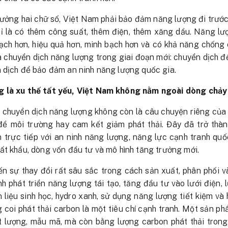
trưởng hai chữ số, Việt Nam phải bảo đảm năng lượng đi trư
ỉ là có thêm công suất, thêm điện, thêm xăng dầu. Năng lượ
sạch hơn, hiệu quả hơn, minh bạch hơn và có khả năng chống c
a chuyển dịch năng lượng trong giai đoạn mới: chuyển dịch để
 dịch để bảo đảm an ninh năng lượng quốc gia.
g là xu thế tất yếu, Việt Nam không nằm ngoài dòng chảy
, chuyển dịch năng lượng không còn là câu chuyện riêng của 
đề môi trường hay cam kết giảm phát thải. Đây đã trở thàn
 trực tiếp với an ninh năng lượng, năng lực cạnh tranh quốc
ất khẩu, dòng vốn đầu tư và mô hình tăng trưởng mới.
n sự thay đổi rất sâu sắc trong cách sản xuất, phân phối v
 phát triển năng lượng tái tạo, tăng đầu tư vào lưới điện, 
n liệu sinh học, hydro xanh, sử dụng năng lượng tiết kiệm và 
 coi phát thải carbon là một tiêu chí cạnh tranh. Một sản 
t lượng, mẫu mã, mà còn bằng lượng carbon phát thải trong 