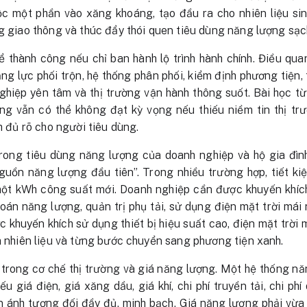
c một phần vào xăng khoáng, tạo đầu ra cho nhiên liệu si
ng giao thông và thúc đẩy thói quen tiêu dùng năng lượng sạc
ể thành công nếu chỉ ban hành lộ trình hành chính. Điều qu
ăng lực phối trộn, hệ thống phân phối, kiểm định phương tiện,
ghiệp yên tâm và thị trường vận hành thông suốt. Bài học t
ng vẫn có thể không đạt kỳ vọng nếu thiếu niềm tin thị trư
ch đủ rõ cho người tiêu dùng.
trong tiêu dùng năng lượng của doanh nghiệp và hộ gia đìn
nguồn năng lượng đầu tiên”. Trong nhiều trường hợp, tiết k
một kWh công suất mới. Doanh nghiệp cần được khuyến khíc
án năng lượng, quản trị phụ tải, sử dụng điện mặt trời mái nh
 khuyến khích sử dụng thiết bị hiệu suất cao, điện mặt trời
ệm nhiên liệu và từng bước chuyển sang phương tiện xanh.
trong cơ chế thị trường và giá năng lượng. Một hệ thống nă
u giá điện, giá xăng dầu, giá khí, chi phí truyền tải, chi ph
 ánh tương đối đầy đủ, minh bạch. Giá năng lượng phải vừa 