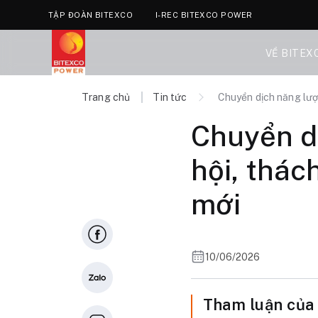
TẬP ĐOÀN BITEXCO
I-REC BITEXCO POWER
VỀ BITEX
Trang chủ
Tin tức
Chuyển dịch năng lượn
Chuyển dị
hội, thác
mới
10/06/2026
Tham luận của 