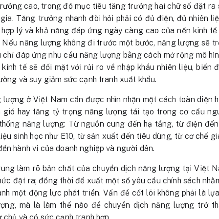
rưởng cao, trong đó mục tiêu tăng trưởng hai chữ số đặt ra s
ia. Tăng trưởng nhanh đòi hỏi phải có đủ điện, đủ nhiên liệ
g hợp lý và khả năng đáp ứng ngày càng cao của nền kinh tế
a. Nếu năng lượng không đi trước một bước, năng lượng sẽ t
 chỉ đáp ứng nhu cầu năng lượng bằng cách mở rộng mô hình 
kinh tế sẽ đối mặt với rủi ro về nhập khẩu nhiên liệu, biến 
rường và suy giảm sức cạnh tranh xuất khẩu.
g lượng ở Việt Nam cần được nhìn nhận một cách toàn diện h
ện gió hay tăng tỷ trọng năng lượng tái tạo trong cơ cấu n
ệ thống năng lượng: Từ nguồn cung đến hạ tầng, từ điện đến
iệu sinh học như E10, từ sản xuất đến tiêu dùng, từ cơ chế gi
đến hành vi của doanh nghiệp và người dân.
rung làm rõ bản chất của chuyển dịch năng lượng tại Việt N
 thức đặt ra; đồng thời đề xuất một số yêu cầu chính sách nh
nh một động lực phát triển. Vấn đề cốt lõi không phải là l
ượng, mà là làm thế nào để chuyển dịch năng lượng trở t
ự chủ và có sức cạnh tranh hơn.