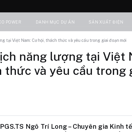
CO POWER
DANH MỤC DỰ ÁN
SẢN XUẤT ĐIỆN
g tại Việt Nam: Cơ hội, thách thức và yêu cầu trong giai đoạn mới
ch năng lượng tại Việt
h thức và yêu cầu trong 
PGS.TS Ngô Trí Long – Chuyên gia Kinh tế,