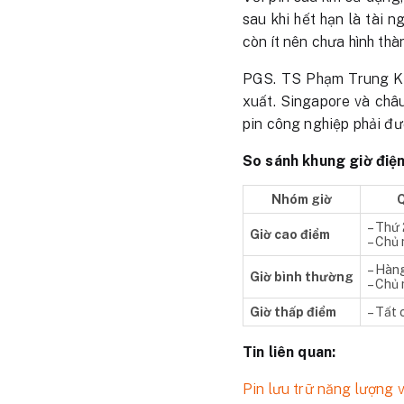
sau khi hết hạn là tài 
còn ít nên chưa hình thà
PGS. TS Phạm Trung Kiê
xuất. Singapore và châ
pin công nghiệp phải đượ
So sánh khung giờ điệ
Nhóm giờ
Q
– Thứ 
Giờ cao điểm
– Chủ 
– Hàng
Giờ bình thường
– Chủ 
Giờ thấp điểm
– Tất 
Tin liên quan:
Pin lưu trữ năng lượng 