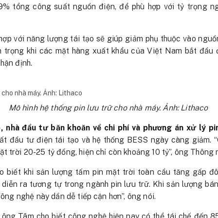
,9% tổng công suất nguồn điện, để phù hợp với tỷ trọng 
hợp với năng lượng tái tạo sẽ giúp giảm phụ thuộc vào nguồ
n trọng khi các mặt hàng xuất khẩu của Việt Nam bắt đầu 
hận định.
Mô hình hệ thống pin lưu trữ cho nhà máy. Ảnh: Lithaco
, nhà đầu tư băn khoăn về chi phí và phương án xử lý pi
uất đầu tư điện tái tạo và hệ thống BESS ngày càng giảm. “
t trời 20-25 tỷ đồng, hiện chỉ còn khoảng 10 tỷ”, ông Thông 
biết khi sản lượng tấm pin mặt trời toàn cầu tăng gấp đôi
iễn ra tương tự trong ngành pin lưu trữ. Khi sản lượng bán
 công nghệ này dần dễ tiếp cận hơn”, ông nói.
, ông Tâm cho biết công nghệ hiện nay có thể tái chế đến 8