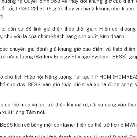
hương ra Quyết định 963 về thay đổi khung giờ cao điểm 
ổi tối, 17h30-22h30 (5 giờ), thay vì chia 2 khung như trước.
).
là căn cứ để tính giá điện theo thời gian. Hiện có khoảng 
, chủ yếu là của nhóm khách hàng sản xuất, kinh doanh.
, các chuyên gia đánh giá khung giờ cao điểm và thấp điểm 
 trữ năng lượng (Battery Energy Storage System – BESS), gi
ó chủ tịch Hiệp hội Năng lượng Tái tạo TP HCM (HCMREA),
hể sạc đầy BESS vào giờ thấp điểm và xả ra dùng song so
 có thể mua và lưu trữ điện khi giá rẻ, rồi sử dụng vào thời
 xuất”, ông Tâm nói.
BESS kích cỡ bằng một container hiện có thể trữ hơn 5 MWh