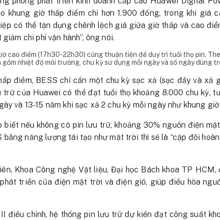
g phòng phát triển kinh doanh cấp cao Huawei Digital Pow
o khung giờ thấp điểm chỉ hơn 1.900 đồng, trong khi giá 
iệp có thể tận dụng chênh lệch giá giữa giờ thấp và cao đi
 giảm chi phí vận hành”, ông nói.
ờ cao điểm (17h30-22h30) cũng thuận tiện để duy trì tuổi thọ pin. Th
in gồm nhiệt độ môi trường, chu kỳ sử dụng mỗi ngày và số ngày dùng t
hấp điểm, BESS chỉ cần một chu kỳ sạc xả (sạc đầy và xả 
ưu trữ của Huawei có thể đạt tuổi thọ khoảng 8.000 chu kỳ,
gày và 13-15 năm khi sạc xả 2 chu kỳ mỗi ngày như khung giờ
biết nếu không có pin lưu trữ, khoảng 30% nguồn điện mặt t
S bằng năng lượng tái tạo như mặt trời thì sẽ là “cặp đôi hoà
ên, Khoa Công nghệ Vật liệu, Đại học Bách khoa TP HCM, 
 phát triển của điện mặt trời và điện gió, giúp điều hòa ngu
II điều chỉnh, hệ thống pin lưu trữ dự kiến đạt công suất 