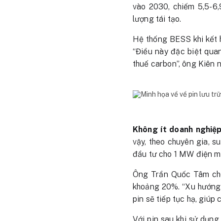
vào 2030, chiếm 5,5-6
lượng tái tạo.
Hệ thống BESS khi kết 
“Điều này đặc biệt qua
thuế carbon”, ông Kiên n
Không ít doanh nghiệp
vậy, theo chuyên gia, s
đầu tư cho 1 MW điện mặ
Ông Trần Quốc Tâm cho 
khoảng 20%. “Xu hướng d
pin sẽ tiếp tục hạ, giúp
Với pin sau khi sử dụng