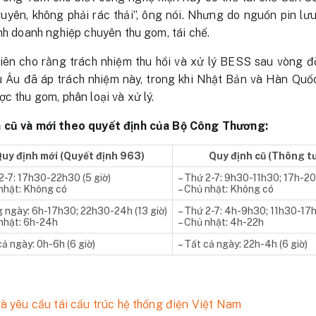
nguyên, không phải rác thải”, ông nói. Nhưng do nguồn pin lư
nh doanh nghiệp chuyên thu gom, tái chế.
n cho rằng trách nhiệm thu hồi và xử lý BESS sau vòng đờ
u Âu đã áp trách nhiệm này, trong khi Nhật Bản và Hàn Quố
c thu gom, phân loại và xử lý.
n cũ và mới theo quyết định của Bộ Công Thương:
uy định mới (Quyết định 963)
Quy định cũ (Thông t
2-7: 17h30-22h30 (5 giờ)
– Thứ 2-7: 9h30-11h30; 17h-20
nhật: Không có
– Chủ nhật: Không có
 ngày: 6h-17h30; 22h30-24h (13 giờ)
– Thứ 2-7: 4h-9h30; 11h30-17h;
nhật: 6h-24h
– Chủ nhật: 4h-22h
cả ngày: 0h-6h (6 giờ)
– Tất cả ngày: 22h-4h (6 giờ)
và yêu cầu tái cấu trúc hệ thống điện Việt Nam