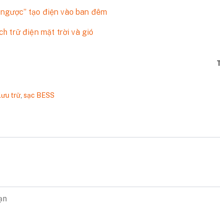
i ngược” tạo điện vào ban đêm
ch trữ điện mặt trời và gió
lưu trữ
,
sạc BESS