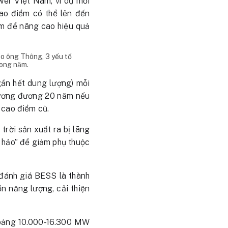
er Việt Nam, ví dụ mỗi
cao điểm có thể lên đến
ểm để nâng cao hiệu quả
eo ông Thông, 3 yếu tố
rong năm.
gần hết dung lượng) mỗi
 tương đương 20 năm nếu
 cao điểm cũ.
rời sản xuất ra bị lãng
n hảo” để giảm phụ thuộc
đánh giá BESS là thành
ồn năng lượng, cải thiện
khoảng 10.000-16.300 MW