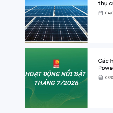
thụ c
04/
Các h
Powe
03/