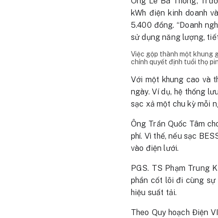
Ông Lê Bá Thông, Trưởn
kWh điện kinh doanh và
5.400 đồng. “Doanh ngh
sử dụng năng lượng, tiết
Việc gộp thành một khung gi
chính quyết định tuổi thọ p
Với một khung cao và t
ngày. Ví dụ, hệ thống l
sạc xả một chu kỳ mỗi n
Ông Trần Quốc Tâm cho 
phí. Vì thế, nếu sạc BES
vào điện lưới.
PGS. TS Phạm Trung Ki
phần cốt lõi đi cùng sự
hiệu suất tải.
Theo Quy hoạch Điện VI