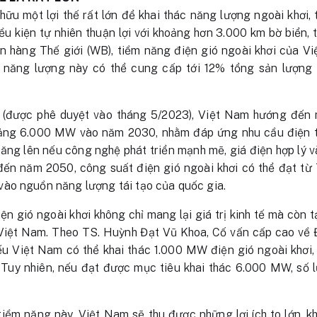
ữu một lợi thế rất lớn để khai thác năng lượng ngoài khơi,
iều kiện tự nhiên thuận lợi với khoảng hơn 3.000 km bờ biển, 
 hàng Thế giới (WB), tiềm năng điện gió ngoài khơi của V
ăng lượng này có thể cung cấp tới 12% tổng sản lượng 
 (được phê duyệt vào tháng 5/2023), Việt Nam hướng đến 
hoảng 6.000 MW vào năm 2030, nhằm đáp ứng nhu cầu điện 
ăng lên nếu công nghệ phát triển mạnh mẽ, giá điện hợp lý và
 đến năm 2050, công suất điện gió ngoài khơi có thể đạt 
ào nguồn năng lượng tái tạo của quốc gia.
ện gió ngoài khơi không chỉ mang lại giá trị kinh tế mà còn t
Việt Nam. Theo TS. Huỳnh Đạt Vũ Khoa, Cố vấn cấp cao về Đị
ếu Việt Nam có thể khai thác 1.000 MW điện gió ngoài khơi,
. Tuy nhiên, nếu đạt được mục tiêu khai thác 6.000 MW, số 
tiềm năng này, Việt Nam sẽ thu được những lợi ích to lớn, k