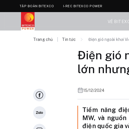
TẬP ĐOÀN BITEXCO
I-REC BITEXCO POWER
VỀ BITEX
Trang chủ
Tin tức
Điện gió ngoài khơi 
Điện gió 
lớn nhưn
15/12/2024
Tiềm năng điệ
MW, và nguồn 
điện quốc gia 