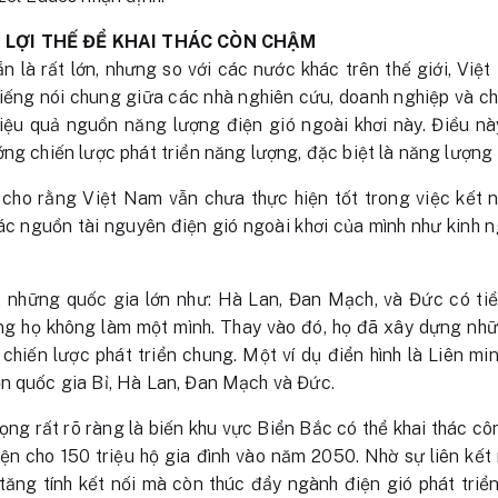
LỢI THẾ ĐỂ KHAI THÁC CÒN CHẬM
 là rất lớn, nhưng so với các nước khác trên thế giới, Việ
tiếng nói chung giữa các nhà nghiên cứu, doanh nghiệp và chí
hiệu quả nguồn năng lượng điện gió ngoài khơi này. Điều n
ng chiến lược phát triển năng lượng, đặc biệt là năng lượng t
cho rằng Việt Nam vẫn chưa thực hiện tốt trong việc kết n
ác nguồn tài nguyên điện gió ngoài khơi của mình như kinh 
, những quốc gia lớn như: Hà Lan, Đan Mạch, và Đức có t
ưng họ không làm một mình. Thay vào đó, họ đã xây dựng nhữ
 chiến lược phát triển chung. Một ví dụ điển hình là Liên m
n quốc gia Bỉ, Hà Lan, Đan Mạch và Đức.
ọng rất rõ ràng là biến khu vực Biển Bắc có thể khai thác cô
n cho 150 triệu hộ gia đình vào năm 2050. Nhờ sự liên kết 
 tăng tính kết nối mà còn thúc đẩy ngành điện gió phát tri