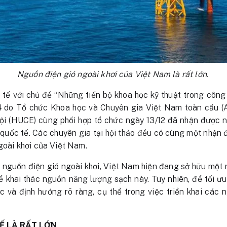
Nguồn điện gió ngoài khơi của Việt Nam là rất lớn.
tế với chủ đề “Những tiến bộ khoa học kỹ thuật trong công t
do Tổ chức Khoa học và Chuyên gia Việt Nam toàn cầu (
i (HUCE) cùng phối hợp tổ chức ngày 13/12 đã nhận được n
quốc tế. Các chuyên gia tại hội thảo đều có cùng một nhận đ
ngoài khơi của Việt Nam.
ển nguồn điện gió ngoài khơi, Việt Nam hiện đang sở hữu mộ
 khai thác nguồn năng lượng sạch này. Tuy nhiên, để tối ưu
c và định hướng rõ ràng, cụ thể trong việc triển khai các
Ế LÀ RẤT LỚN