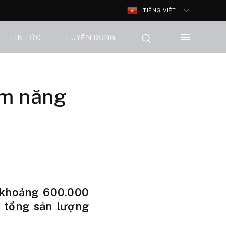
TIẾNG VIỆT
TIN TỨC
TUYỂN DỤNG
ềm năng
 khoảng 600.000
 tổng sản lượng