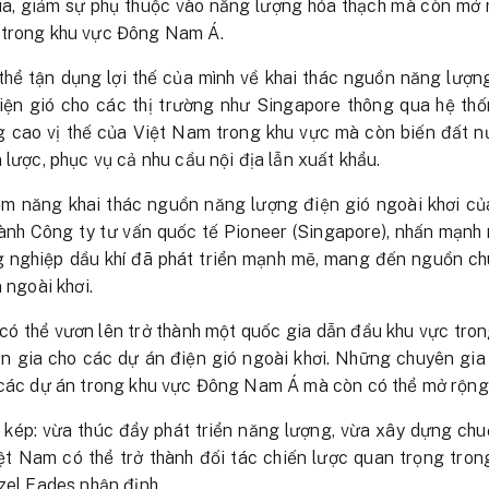
ia, giảm sự phụ thuộc vào năng lượng hóa thạch mà còn mở r
 trong khu vực Đông Nam Á.
hể tận dụng lợi thế của mình về khai thác nguồn năng lượng
ện gió cho các thị trường như Singapore thông qua hệ thố
g cao vị thế của Việt Nam trong khu vực mà còn biến đất n
 lược, phục vụ cả nhu cầu nội địa lẫn xuất khẩu.
iềm năng khai thác nguồn năng lượng điện gió ngoài khơi c
nh Công ty tư vấn quốc tế Pioneer (Singapore), nhấn mạnh m
 nghiệp dầu khí đã phát triển mạnh mẽ, mang đến nguồn ch
 ngoài khơi.
ó thể vươn lên trở thành một quốc gia dẫn đầu khu vực trong
n gia cho các dự án điện gió ngoài khơi. Những chuyên gi
 các dự án trong khu vực Đông Nam Á mà còn có thể mở rộng 
i kép: vừa thúc đẩy phát triển năng lượng, vừa xây dựng ch
ệt Nam có thể trở thành đối tác chiến lược quan trọng tron
zel Eades nhận định.