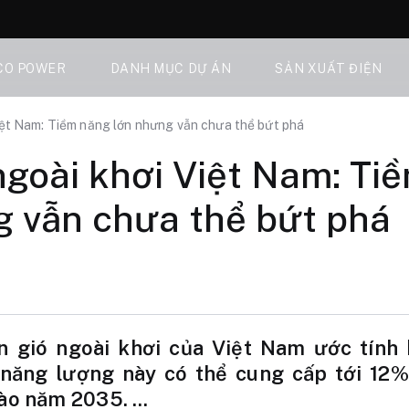
CO POWER
DANH MỤC DỰ ÁN
SẢN XUẤT ĐIỆN
Việt Nam: Tiềm năng lớn nhưng vẫn chưa thể bứt phá
ngoài khơi Việt Nam: Ti
g vẫn chưa thể bứt phá
n gió ngoài khơi của Việt Nam ước tính
năng lượng này có thể cung cấp tới 12%
vào năm 2035. …