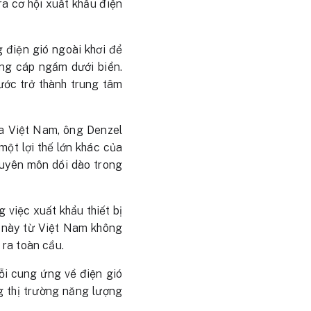
a cơ hội xuất khẩu điện
 điện gió ngoài khơi để
ng cáp ngầm dưới biển.
ước trở thành trung tâm
ủa Việt Nam, ông Denzel
ột lợi thế lớn khác của
uyên môn dồi dào trong
 việc xuất khẩu thiết bị
a này từ Việt Nam không
ra toàn cầu.
uỗi cung ứng về điện gió
g thị trường năng lượng