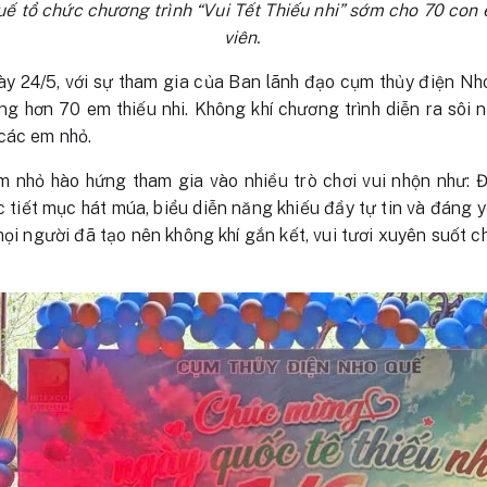
ế tổ chức chương trình “Vui Tết Thiếu nhi” sớm cho 70 con
viên.
ày 24/5, với sự tham gia của Ban lãnh đạo cụm thủy điện Nh
ng hơn 70 em thiếu nhi. Không khí chương trình diễn ra sôi n
các em nhỏ.
m nhỏ hào hứng tham gia vào nhiều trò chơi vui nhộn như: Đ
 tiết mục hát múa, biểu diễn năng khiếu đầy tự tin và đáng y
mọi người đã tạo nên không khí gắn kết, vui tươi xuyên suốt c