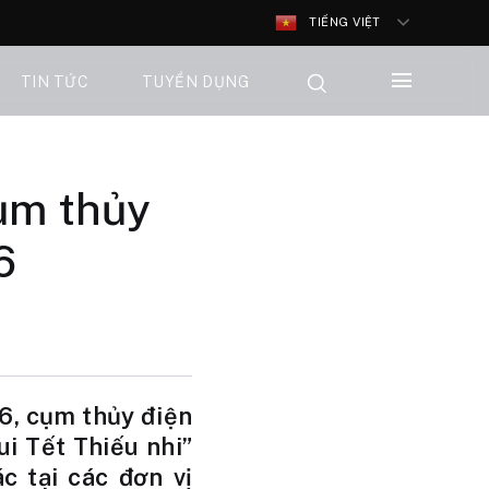
TIẾNG VIỆT
TIN TỨC
TUYỂN DỤNG
ụm thủy
6
6, cụm thủy điện
i Tết Thiếu nhi”
c tại các đơn vị