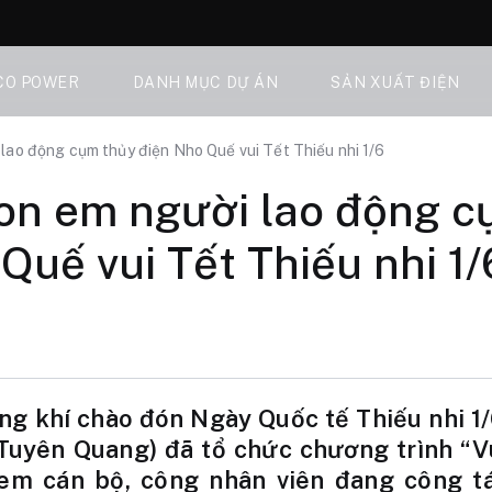
CO POWER
DANH MỤC DỰ ÁN
SẢN XUẤT ĐIỆN
lao động cụm thủy điện Nho Quế vui Tết Thiếu nhi 1/6
on em người lao động c
Quế vui Tết Thiếu nhi 1/
g khí chào đón Ngày Quốc tế Thiếu nhi 1/
Tuyên Quang) đã tổ chức chương trình “Vu
em cán bộ, công nhân viên đang công tá