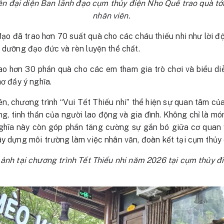
 đại diện Ban lãnh đạo cụm thủy điện Nho Quế trao quà tớ
nhân viên.
ạo đã trao hơn 70 suất quà cho các cháu thiếu nhi như lời độ
u dưỡng đạo đức và rèn luyện thể chất.
ao hơn 30 phần quà cho các em tham gia trò chơi và biểu di
hơ đầy ý nghĩa.
n, chương trình “Vui Tết Thiếu nhi” thể hiện sự quan tâm c
g, tinh thần của người lao động và gia đình. Không chỉ là mó
nghĩa này còn góp phần tăng cường sự gắn bó giữa cơ quan v
ây dựng môi trường làm việc nhân văn, đoàn kết tại cụm thủy
 ảnh tại chương trình Tết Thiếu nhi năm 2026 tại cụm thủy đ