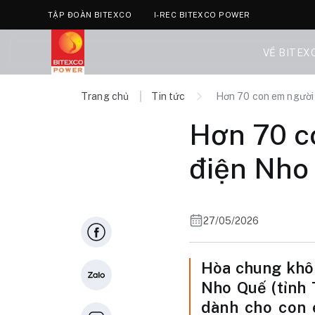
TẬP ĐOÀN BITEXCO
I-REC BITEXCO POWER
VỀ BITEX
Trang chủ
Tin tức
Hơn 70 con em người 
Hơn 70 c
điện Nho 
27/05/2026
Hòa chung khôn
Nho Quế (tỉnh 
dành cho con 