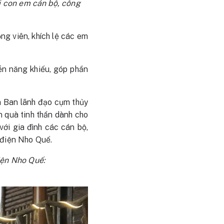
i con em cán bộ, công
ng viên, khích lệ các em
ễn năng khiếu, góp phần
ủa Ban lãnh đạo cụm thủy
n quà tinh thần dành cho
ới gia đình các cán bộ,
 điện Nho Quế.
iện Nho Quế: