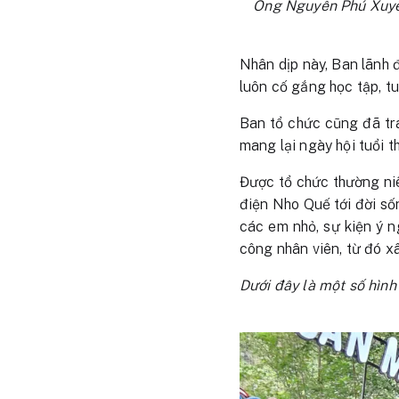
Ông Nguyễn Phú Xuyên
Nhân dịp này, Ban lãnh đ
luôn cố gắng học tập, t
Ban tổ chức cũng đã tr
mang lại ngày hội tuổi t
Được tổ chức thường niê
điện Nho Quế tới đời sốn
các em nhỏ, sự kiện ý 
công nhân viên, từ đó x
Dưới đây là một số hình