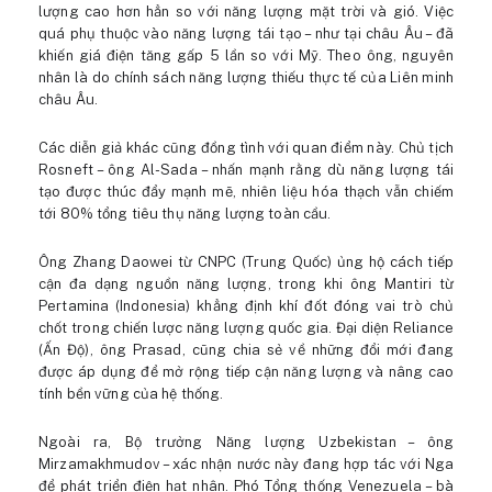
lượng cao hơn hẳn so với năng lượng mặt trời và gió. Việc
quá phụ thuộc vào năng lượng tái tạo – như tại châu Âu – đã
khiến giá điện tăng gấp 5 lần so với Mỹ. Theo ông, nguyên
nhân là do chính sách năng lượng thiếu thực tế của Liên minh
châu Âu.
Các diễn giả khác cũng đồng tình với quan điểm này. Chủ tịch
Rosneft – ông Al-Sada – nhấn mạnh rằng dù năng lượng tái
tạo được thúc đẩy mạnh mẽ, nhiên liệu hóa thạch vẫn chiếm
tới 80% tổng tiêu thụ năng lượng toàn cầu.
Ông Zhang Daowei từ CNPC (Trung Quốc) ủng hộ cách tiếp
cận đa dạng nguồn năng lượng, trong khi ông Mantiri từ
Pertamina (Indonesia) khẳng định khí đốt đóng vai trò chủ
chốt trong chiến lược năng lượng quốc gia. Đại diện Reliance
(Ấn Độ), ông Prasad, cũng chia sẻ về những đổi mới đang
được áp dụng để mở rộng tiếp cận năng lượng và nâng cao
tính bền vững của hệ thống.
Ngoài ra, Bộ trưởng Năng lượng Uzbekistan – ông
Mirzamakhmudov – xác nhận nước này đang hợp tác với Nga
để phát triển điện hạt nhân. Phó Tổng thống Venezuela – bà