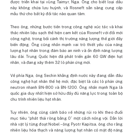
được triển khai tại vùng Taimyr, Nga. Ông cho biết loại dầu
này không chứa lưu huỳnh, và Rosneft sẵn sàng cung cấp
mẫu thử cho bất kỳ đối tác nào quan tâm.
Theo ông, những bước tiến trong công nghệ xúc tác và khai
thác nhiên liệu sạch thể hiện cam kết của Rosneft với đổi mới
công nghệ, trong bối cảnh thị trường năng lượng thế giới đầy
biến động. Ông cũng nhấn mạnh vai trò thiết yếu của năng
lượng hạt nhân trong đảm bảo an ninh và ổn định năng lượng
lâu dài. Trung Quốc hiện đã phát triển gần 60 GW điện hạt
nhân, và đang xây thêm 32 lò phản ứng mới.
Về phía Nga, ông Sechin khẳng định nước này đang dẫn đầu
công nghệ hạt nhân thế hệ mới, đặc biệt là các lò phản ứng
neutron nhanh BN-800 và BN-1200. Ông nhấn mạnh Nga là
quốc gia duy nhất hiện sở hữu đầy đủ năng lực trong toàn bộ
chu trình nhiên liệu hạt nhân.
Tuy nhiên, ông cũng cảnh báo về những rủi ro khi theo đuổi
mục tiêu “phát thải ròng bằng 0” một cách nóng vội. Dẫn lời
nhà vật lý từng đoạt Nobel – ông Pyotr Kapitsa, ông cho rằng
nhiên liệu hóa thạch và năng lượng hạt nhân có mật độ năng