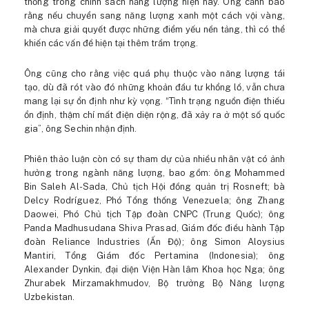
thống trong chính sách năng lượng hiện nay. Ông cảnh báo
rằng nếu chuyển sang năng lượng xanh một cách vội vàng,
mà chưa giải quyết được những điểm yếu nền tảng, thì có thể
khiến các vấn đề hiện tại thêm trầm trọng.
Ông cũng cho rằng việc quá phụ thuộc vào năng lượng tái
tạo, dù đã rót vào đó những khoản đầu tư khổng lồ, vẫn chưa
mang lại sự ổn định như kỳ vọng. “Tình trạng nguồn điện thiếu
ổn định, thậm chí mất điện diện rộng, đã xảy ra ở một số quốc
gia”, ông Sechin nhận định.
Phiên thảo luận còn có sự tham dự của nhiều nhân vật có ảnh
hưởng trong ngành năng lượng, bao gồm: ông Mohammed
Bin Saleh Al-Sada, Chủ tịch Hội đồng quản trị Rosneft; bà
Delcy Rodríguez, Phó Tổng thống Venezuela; ông Zhang
Daowei, Phó Chủ tịch Tập đoàn CNPC (Trung Quốc); ông
Panda Madhusudana Shiva Prasad, Giám đốc điều hành Tập
đoàn Reliance Industries (Ấn Độ); ông Simon Aloysius
Mantiri, Tổng Giám đốc Pertamina (Indonesia); ông
Alexander Dynkin, đại diện Viện Hàn lâm Khoa học Nga; ông
Zhurabek Mirzamakhmudov, Bộ trưởng Bộ Năng lượng
Uzbekistan.