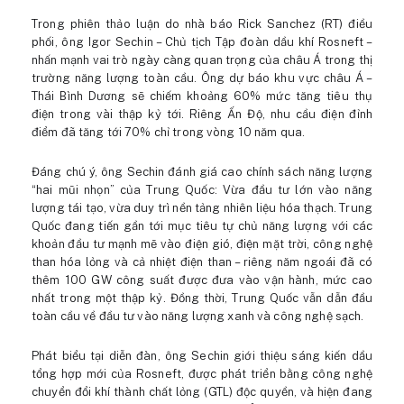
Trong phiên thảo luận do nhà báo Rick Sanchez (RT) điều
phối, ông Igor Sechin – Chủ tịch Tập đoàn dầu khí Rosneft –
nhấn mạnh vai trò ngày càng quan trọng của châu Á trong thị
trường năng lượng toàn cầu. Ông dự báo khu vực châu Á –
Thái Bình Dương sẽ chiếm khoảng 60% mức tăng tiêu thụ
điện trong vài thập kỷ tới. Riêng Ấn Độ, nhu cầu điện đỉnh
điểm đã tăng tới 70% chỉ trong vòng 10 năm qua.
Đáng chú ý, ông Sechin đánh giá cao chính sách năng lượng
“hai mũi nhọn” của Trung Quốc: Vừa đầu tư lớn vào năng
lượng tái tạo, vừa duy trì nền tảng nhiên liệu hóa thạch. Trung
Quốc đang tiến gần tới mục tiêu tự chủ năng lượng với các
khoản đầu tư mạnh mẽ vào điện gió, điện mặt trời, công nghệ
than hóa lỏng và cả nhiệt điện than – riêng năm ngoái đã có
thêm 100 GW công suất được đưa vào vận hành, mức cao
nhất trong một thập kỷ. Đồng thời, Trung Quốc vẫn dẫn đầu
toàn cầu về đầu tư vào năng lượng xanh và công nghệ sạch.
Phát biểu tại diễn đàn, ông Sechin giới thiệu sáng kiến dầu
tổng hợp mới của Rosneft, được phát triển bằng công nghệ
chuyển đổi khí thành chất lỏng (GTL) độc quyền, và hiện đang