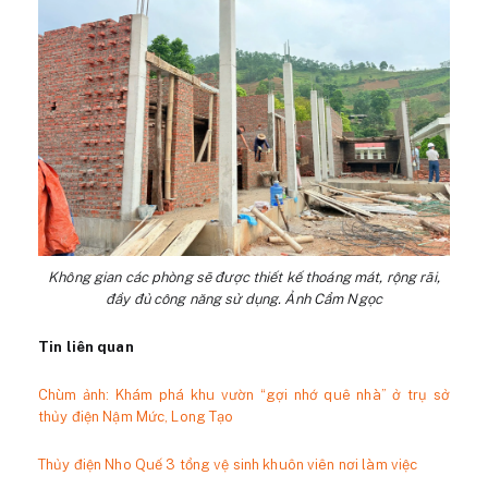
Không gian các phòng sẽ được thiết kế thoáng mát, rộng rãi,
đầy đủ công năng sử dụng. Ảnh Cẩm Ngọc
Tin liên quan
Chùm ảnh: Khám phá khu vườn “gợi nhớ quê nhà” ở trụ sở
thủy điện Nậm Mức, Long Tạo
Thủy điện Nho Quế 3 tổng vệ sinh khuôn viên nơi làm việc