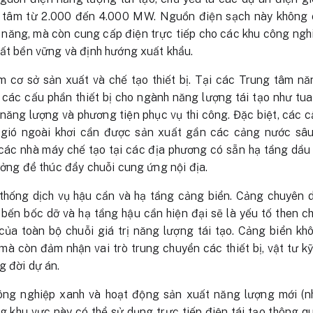
 tâm từ 2.000 đến 4.000 MW. Nguồn điện sạch này không c
ện năng, mà còn cung cấp điện trực tiếp cho các khu công ngh
uất bền vững và định hướng xuất khẩu.
 cơ sở sản xuất và chế tạo thiết bị. Tại các Trung tâm năn
các cấu phần thiết bị cho ngành năng lượng tái tạo như tua 
rữ năng lượng và phương tiện phục vụ thi công. Đặc biệt, các 
 gió ngoài khơi cần được sản xuất gần các cảng nước sâu
 các nhà máy chế tạo tại các địa phương có sẵn hạ tầng dầu
ưởng để thúc đẩy chuỗi cung ứng nội địa.
ệ thống dịch vụ hậu cần và hạ tầng cảng biển. Cảng chuyên 
i, bến bốc dỡ và hạ tầng hậu cần hiện đại sẽ là yếu tố then ch
 của toàn bộ chuỗi giá trị năng lượng tái tạo. Cảng biển k
 mà còn đảm nhận vai trò trung chuyển các thiết bị, vật tư kỹ
g đời dự án.
ông nghiệp xanh và hoạt động sản xuất năng lượng mới (n
g khu vực này có thể sử dụng trực tiếp điện tái tạo thông 