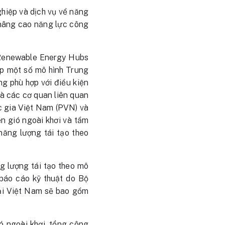
ghiệp và dịch vụ về năng
, nâng cao năng lực công
 Renewable Energy Hubs
ấp một số mô hình Trung
ng phù hợp với điều kiện
và các cơ quan liên quan
c gia Việt Nam (PVN) và
n gió ngoài khơi và tầm
 năng lượng tái tạo theo
g lượng tái tạo theo mô
o báo cáo kỹ thuật do Bộ
tại Việt Nam sẽ bao gồm
ió ngoài khơi, tổng công