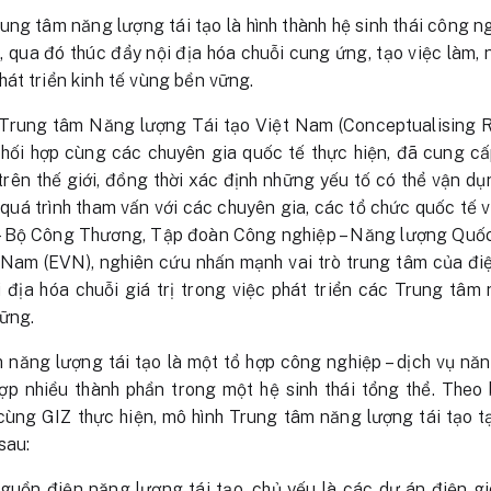
ung tâm năng lượng tái tạo là hình thành hệ sinh thái công n
h, qua đó thúc đẩy nội địa hóa chuỗi cung ứng, tạo việc làm
át triển kinh tế vùng bền vững.
 Trung tâm Năng lượng Tái tạo Việt Nam (Conceptualising
phối hợp cùng các chuyên gia quốc tế thực hiện, đã cung c
trên thế giới, đồng thời xác định những yếu tố có thể vận dụ
quá trình tham vấn với các chuyên gia, các tổ chức quốc tế 
 – Bộ Công Thương, Tập đoàn Công nghiệp – Năng lượng Quố
 Nam (EVN), nghiên cứu nhấn mạnh vai trò trung tâm của điệ
 địa hóa chuỗi giá trị trong việc phát triển các Trung tâm
ững.
năng lượng tái tạo là một tổ hợp công nghiệp – dịch vụ năn
 hợp nhiều thành phần trong một hệ sinh thái tổng thể. The
ùng GIZ thực hiện, mô hình Trung tâm năng lượng tái tạo 
sau:
nguồn điện năng lượng tái tạo, chủ yếu là các dự án điện g