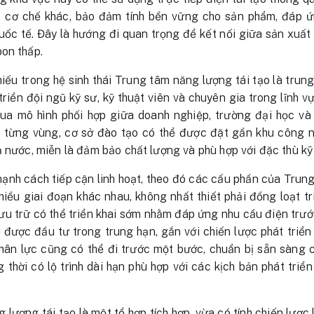
 cơ chế khác, bảo đảm tính bền vững cho sản phẩm, đáp ứ
uốc tế. Đây là hướng đi quan trọng để kết nối giữa sản xuất
on thấp.
hiếu trong hệ sinh thái Trung tâm năng lượng tái tạo là tru
triển đội ngũ kỹ sư, kỹ thuật viên và chuyên gia trong lĩnh v
ua mô hình phối hợp giữa doanh nghiệp, trường đại học và
n từng vùng, cơ sở đào tạo có thể được đặt gần khu công n
ả nước, miễn là đảm bảo chất lượng và phù hợp với đặc thù kỹ
ạnh cách tiếp cận linh hoạt, theo đó các cấu phần của Trun
hiều giai đoạn khác nhau, không nhất thiết phải đồng loạt tri
lưu trữ có thể triển khai sớm nhằm đáp ứng nhu cầu điện trướ
ẽ được đầu tư trong trung hạn, gắn với chiến lược phát tri
nhân lực cũng có thể đi trước một bước, chuẩn bị sẵn sàng 
g thời có lộ trình dài hạn phù hợp với các kịch bản phát tri
lượng tái tạo là một tổ hợp tích hợp, vừa có tính chiến lược 