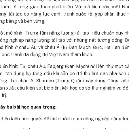
o thực tế từng giai đoạn phát triển. Với mô hình này, Việt N
g tái tạo có năng lực cạnh tranh quốc tế, góp phần thực hi
ông bằng và bền vững.
một mô hình “Trung tâm năng lượng tái tạo” tiêu chuẩn duy n
công nghiệp năng lượng tái tạo với những nét tương đồng. 
mô hình ở châu Âu và châu Á (từ Đan Mạch, Đức, Hà Lan đế
 bức tranh đa dạng để Việt Nam tham khảo.
 điển hình: Tại châu Âu, Esbjerg (Đan Mạch) nổi lên như một 
ợc, tận dụng hạ tầng dầu khí sẵn có để thu hút các nhà sản x
ảng. Tại châu Á, Shantou (Trung Quốc) xây dựng Công viên
sản xuất cấu kiện sát bờ biển, kết hợp cơ sở thử nghiệm và đ
trị.
ấy ba bài học quan trọng:
 là điều kiện tiên quyết để hình thành cụm công nghiệp năng lư