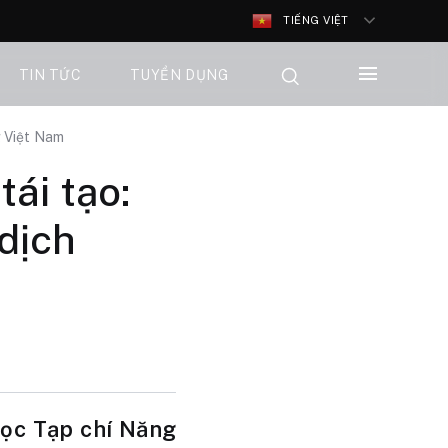
TIẾNG VIỆT
TIN TỨC
TUYỂN DỤNG
g Việt Nam
ái tạo:
dịch
học Tạp chí Năng