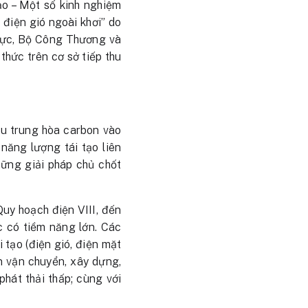
ạo – Một số kinh nghiệm
 điện gió ngoài khơi” do
 lực, Bộ Công Thương và
hức trên cơ sở tiếp thu
êu trung hòa carbon vào
năng lượng tái tạo liên
hững giải pháp chủ chốt
uy hoạch điện VIII, đến
c có tiềm năng lớn. Các
 tạo (điện gió, điện mặt
ện vận chuyển, xây dựng,
phát thải thấp; cùng với