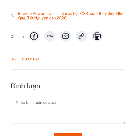
Bitexco Power
,
trách nhiệm xã hội
,
CSR
,
cụm thủy điện Nho
Quế
,
Tết Nguyên đán 2026
Chia sẻ
QUAY LẠI
Bình luận