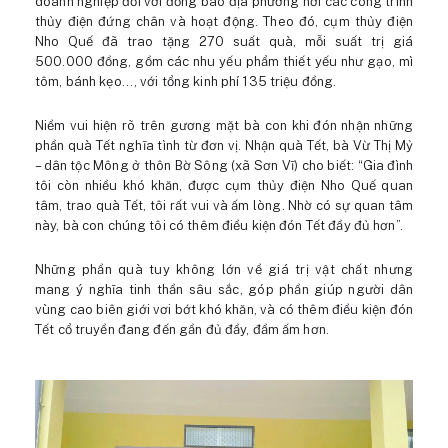
doanh nghiệp đối với đồng bào địa phương nơi các công trình
thủy điện đứng chân và hoạt động. Theo đó, cụm thủy điện
Nho Quế đã trao tặng 270 suất quà, mỗi suất trị giá
500.000 đồng, gồm các nhu yếu phẩm thiết yếu như gạo, mì
tôm, bánh kẹo…, với tổng kinh phí 135 triệu đồng.
Niềm vui hiện rõ trên gương mặt bà con khi đón nhận những
phần quà Tết nghĩa tình từ đơn vị. Nhận quà Tết, bà Vừ Thị Mỷ
– dân tộc Mông ở thôn Bờ Sông (xã Sơn Vĩ) cho biết: “Gia đình
tôi còn nhiều khó khăn, được cụm thủy điện Nho Quế quan
tâm, trao quà Tết, tôi rất vui và ấm lòng. Nhờ có sự quan tâm
này, bà con chúng tôi có thêm điều kiện đón Tết đầy đủ hơn”.
Những phần quà tuy không lớn về giá trị vật chất nhưng
mang ý nghĩa tinh thần sâu sắc, góp phần giúp người dân
vùng cao biên giới vơi bớt khó khăn, và có thêm điều kiện đón
Tết cổ truyền đang đến gần đủ đầy, đầm ấm hơn.