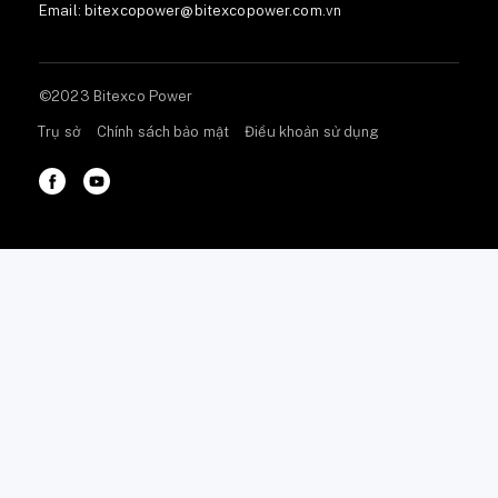
Email:
bitexcopower@bitexcopower.com.vn
©2023 Bitexco Power
Trụ sở
Chính sách bảo mật
Điều khoản sử dụng