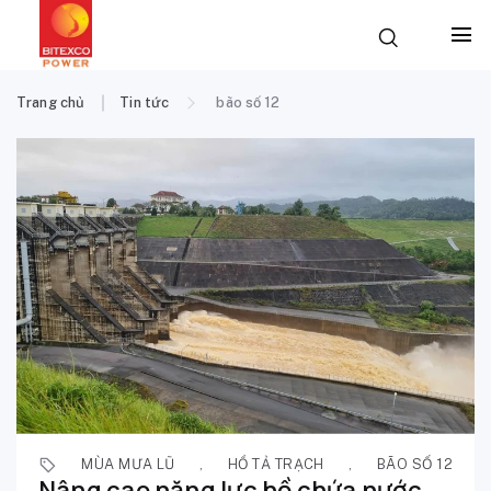
Trang chủ
Tin tức
bão số 12
MÙA MƯA LŨ
,
HỒ TẢ TRẠCH
,
BÃO SỐ 12
Nâng cao năng lực hồ chứa nước