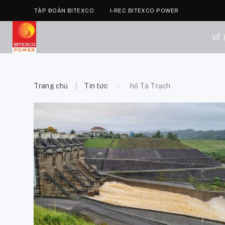
TẬP ĐOÀN BITEXCO
I-REC BITEXCO POWER
VỀ
Trang chủ
Tin tức
hồ Tả Trạch