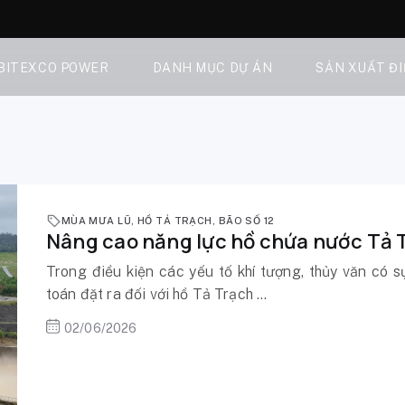
 BITEXCO POWER
DANH MỤC DỰ ÁN
SẢN XUẤT Đ
MÙA MƯA LŨ
,
HỒ TẢ TRẠCH
,
BÃO SỐ 12
Nâng cao năng lực hồ chứa nước Tả 
Trong điều kiện các yếu tố khí tượng, thủy văn có sự
toán đặt ra đối với hồ Tả Trạch ...
02/06/2026