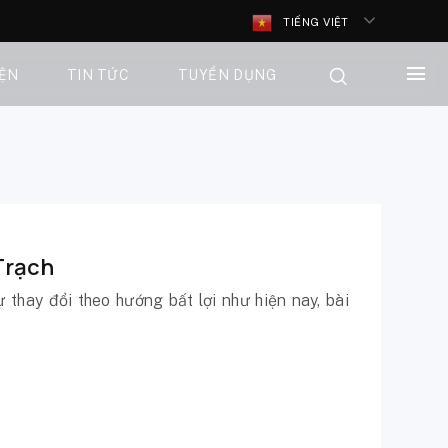
TIẾNG VIỆT
IỆN
TIN TỨC
TUYỂN DỤNG
Trạch
 thay đổi theo hướng bất lợi như hiện nay, bài