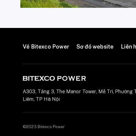
Về Bitexco Power
Sơ đồ website
Liên 
A303, Tầng 3, The Manor Tower, Mễ Trì, Phường 
Liêm, TP Hà Nội
©2023 Bitexco Power