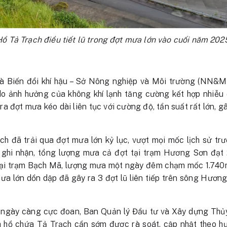
ồ Tả Trạch điều tiết lũ trong đợt mưa lớn vào cuối năm 202
và Biến đổi khí hậu – Sở Nông nghiệp và Môi trường (NN&M
do ảnh hưởng của không khí lạnh tăng cường kết hợp nhiễu
ra đợt mưa kéo dài liên tục với cường độ, tần suất rất lớn, gây
h đã trải qua đợt mưa lớn kỷ lục, vượt mọi mốc lịch sử trư
ghi nhận, tổng lượng mưa cả đợt tại trạm Hương Sơn đạt
tại trạm Bạch Mã, lượng mưa một ngày đêm chạm mốc 1.740
a lớn dồn dập đã gây ra 3 đợt lũ liên tiếp trên sông Hương
 ngày càng cực đoan, Ban Quản lý Đầu tư và Xây dựng Thủ
nh hồ chứa Tả Trạch cần sớm được rà soát, cập nhật theo 