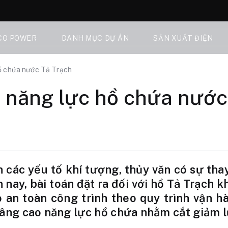
CO POWER
DANH MỤC DỰ ÁN
SẢN XUẤT ĐIỆN
ồ chứa nước Tả Trạch
 năng lực hồ chứa nước
n các yếu tố khí tượng, thủy văn có sự th
n nay, bài toán đặt ra đối với hồ Tả Trạch 
 an toàn công trình theo quy trình vận h
nâng cao năng lực hồ chứa nhằm cắt giảm l