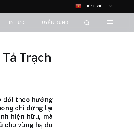
TIẾNG VIỆT
TIN TỨC
TUYỂN DỤNG
 Tả Trạch
ay đổi theo hướng
không chỉ dừng lại
ành hiện hữu, mà
ũ cho vùng hạ du