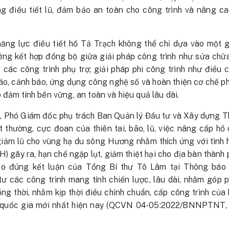
ng điều tiết lũ, đảm bảo an toàn cho công trình và nâng ca
năng lực điều tiết hồ Tả Trạch không thể chỉ dựa vào một g
ớng kết hợp đồng bộ giữa giải pháp công trình như sửa ch
 các công trình phụ trợ; giải pháp phi công trình như điều c
o, cảnh báo, ứng dụng công nghệ số và hoàn thiện cơ chế phố
đảm tính bền vững, an toàn và hiệu quả lâu dài.
 Phó Giám đốc phụ trách Ban Quản lý Đầu tư và Xây dựng Thủ
t thường, cực đoan của thiên tai, bão, lũ, việc nâng cấp h
iảm lũ cho vùng hạ du sông Hương nhằm thích ứng với tình h
H) gây ra, hạn chế ngập lụt, giảm thiệt hại cho địa bàn thành p
heo đúng kết luận của Tổng Bí thư Tô Lâm tại Thông bá
 tư các công trình mang tính chiến lược, lâu dài, nhằm góp
Đồng thời, nhằm kịp thời điều chỉnh chuẩn, cấp công trình củ
t quốc gia mới nhất hiện nay (QCVN 04-05:2022/BNNPTNT, 