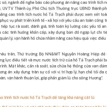
ác sở, ngành để nghe báo cáo phương án nâng cao trình tích 
6, UVTV Thành ủy, Phó Chủ tịch Thường trực UBND thành p
nâng cao trình tích nước hồ Tả Trạch phải được xem xét toà
phục vụ phát triển kinh tế – xã hội với yêu cầu an toàn công 
 tiếp tục rà soát, đánh giá, tính toán kỹ lưỡng các yếu tố a
 các tình huống khẩn cấp, xây dựng bản đồ ngập lụt chi t
 quản lý, vận hành hồ chứa nhằm nâng cao hiệu quả việc điều
c nêu trên, Thứ trưởng Bộ NN&MT Nguyễn Hoàng Hiệp đề n
g lực điều tiết và mực nước tích trữ của hồ Tả Trạch phải b
ình. Mặt khác, cần rà soát, sửa chữa hệ thống cửa van đảm 
ơng án xây dựng tràn sự cố với vị trí hợp lý, hạn chế tối đa
oàn, vận hành thuận lợi, góp phần giảm lũ cho sông Hương”.
 trình tích nước hồ Tả Trạch để tăng khả năng cắt lũ