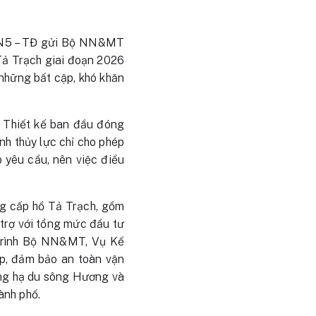
 BAN5 – TĐ gửi Bộ NN&MT
Tả Trạch giai đoạn 2026
 những bất cập, khó khăn
. Thiết kế ban đầu đóng
nh thủy lực chỉ cho phép
 yêu cầu, nên việc điều
ng cấp hồ Tả Trạch, gồm
 trợ với tổng mức đầu tư
 trình Bộ NN&MT, Vụ Kế
ấp, đảm bảo an toàn vận
ùng hạ du sông Hương và
ành phố.