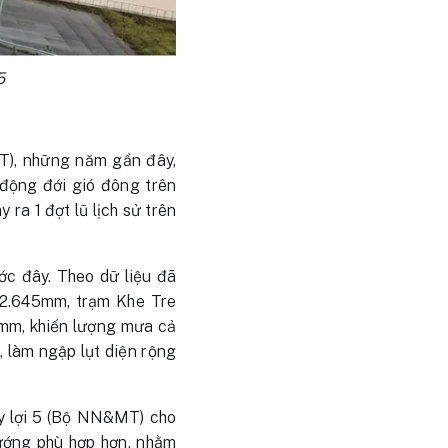
5
T), những năm gần đây,
 động đới gió đông trên
 ra 1 đợt lũ lịch sử trên
ớc đây. Theo dữ liệu đã
 2.645mm, trạm Khe Tre
mm, khiến lượng mưa cả
, làm ngập lụt diện rộng
y lợi 5 (Bộ NN&MT) cho
hướng phù hợp hơn, nhằm