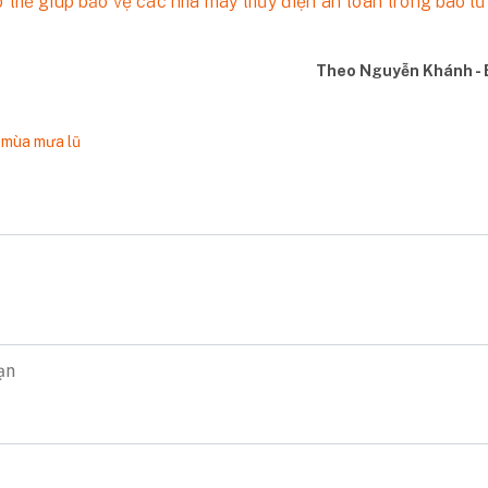
thể giúp bảo vệ các nhà máy thủy điện an toàn trong bão lũ
Theo Nguyễn Khánh - 
,
mùa mưa lũ