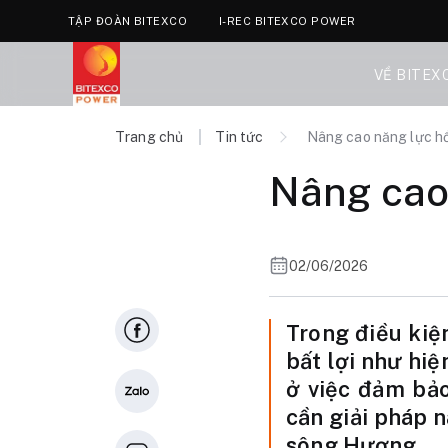
TẬP ĐOÀN BITEXCO
I-REC BITEXCO POWER
VỀ BITEX
Trang chủ
Tin tức
Nâng cao năng lực h
Nâng cao
02/06/2026
Trong điều kiệ
bất lợi như hiệ
ở việc đảm bảo
cần giải pháp 
sông Hương.