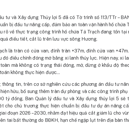
ầu tư và Xây dựng Thủy lợi 5 đã có Tờ trình số 113/TTr –
huẩn bị đầu tư nâng cấp, đảm bảo an toàn vận hành hồ chứa 
êu rõ về thực trạng công trình hồ chứa Tả Trạch đang tồn tại
quả điều tiết, cắt lũ trên lưu vực sông Hương.
rạch là tràn có cửa van, đỉnh tràn +37m, đỉnh cửa van +47m
 đó điều chỉnh đóng mở bằng xi lanh thủy lực. Hiện nay, xi la
toàn mà không có trạng thái đóng, mở, dừng ở khẩu độ theo
nh toán không thực hiện được…
thông tin, trên cơ sở nghiên cứu các phương án đầu tư nâ
hiện hữu, bổ sung thêm tràn dự phòng và các công trình phụ
00 tỷ đồng, Ban Quản lý đầu tư và Xây dựng thủy lợi 5 sẽ
xét cho chủ trương thực hiện chuẩn bị đầu tư dự án nâng c
giai đoạn 2026 – 2030, nhằm đạt hiệu quả cắt giảm lũ cho v
thiên tai bất thường do BĐKH, hạn chế ngập lụt trên địa bàn th