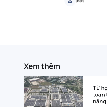
(Bạn)
Xem thêm
Từ hợ
toán 
năng 