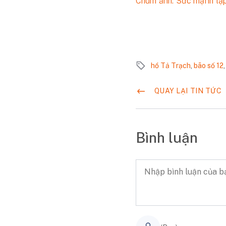
Chùm ảnh: Sức mạnh tập 
hồ Tả Trạch
,
bão số 12
QUAY LẠI TIN TỨC
Bình luận