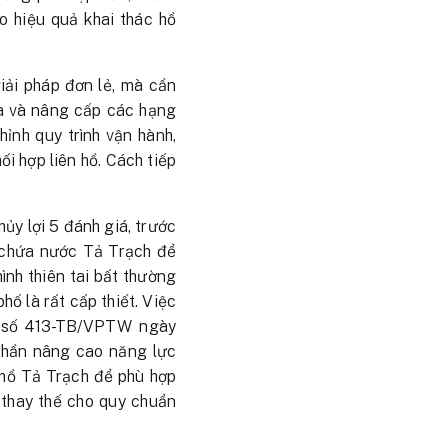
o hiệu quả khai thác hồ
iải pháp đơn lẻ, mà cần
ữa và nâng cấp các hạng
hỉnh quy trình vận hành,
i hợp liên hồ. Cách tiếp
y lợi 5 đánh giá, trước
ồ chứa nước Tả Trạch để
ình thiên tai bất thường
hố là rất cấp thiết. Việc
o số 413-TB/VPTW ngày
 phần nâng cao năng lực
a hồ Tả Trạch để phù hợp
thay thế cho quy chuẩn