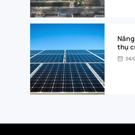
Năng 
thụ c
04/