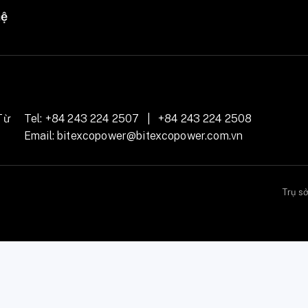
hệ
Từ
Tel:
+84 243 224 2507
|
+84 243 224 2508
Email:
bitexcopower@bitexcopower.com.vn
Trụ s