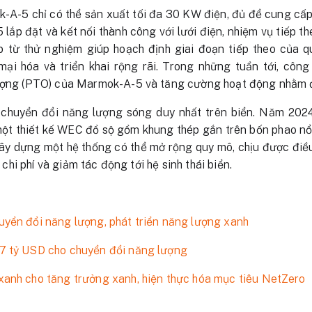
A-5 chỉ có thể sản xuất tối đa 30 KW điện, đủ để cung cấp 
lắp đặt và kết nối thành công với lưới điện, nhiệm vụ tiếp t
p từ thử nghiệm giúp hoạch định giai đoạn tiếp theo của qu
mại hóa và triển khai rộng rãi. Trong những tuần tới, công
lượng (PTO) của Marmok-A-5 và tăng cường hoạt động nhằm đ
ị chuyển đổi năng lượng sóng duy nhất trên biển. Năm 2024
t thiết kế WEC đồ sộ gồm khung thép gắn trên bốn phao nổi.
ây dựng một hệ thống có thể mở rộng quy mô, chịu được điều
m chi phí và giảm tác động tới hệ sinh thái biển.
yển đổi năng lượng, phát triển năng lượng xanh
7 tỷ USD cho chuyển đổi năng lượng
xanh cho tăng trưởng xanh, hiện thực hóa mục tiêu NetZero