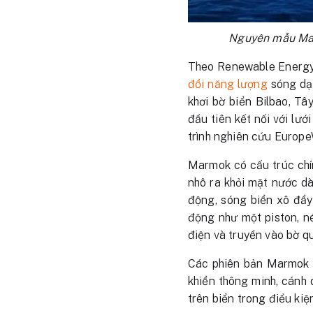
Nguyên mẫu Mar
Theo Renewable Energy 
đổi năng lượng
sóng dạn
khơi bờ biển Bilbao, 
đầu tiên kết nối với lư
trình nghiên cứu Europe
Marmok có cấu trúc chín
nhô ra khỏi mặt nước dà
động, sóng biển xô đẩy
động như một piston, n
điện và truyền vào bờ q
Các phiên bản Marmok t
khiển thông minh, cánh 
trên biển trong điều kiệ