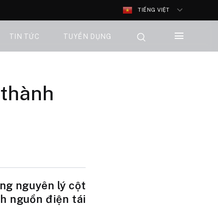
TIẾNG VIỆT
TIN TỨC
TUYỂN DỤNG
 thành
ng nguyên lý cột
h nguồn điện tái