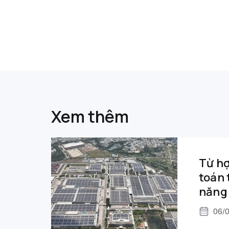
Xem thêm
Từ hợ
toán 
năng 
06/