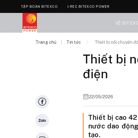
TẬP ĐOÀN BITEXCO
I-REC BITEXCO POWER
VỀ BITEX
Trang chủ
Tin tức
Thiết bị nổi chuyển đ
Thiết bị 
điện
22/05/2026
Thiết bị cao 4
nước dao động 
tạo.