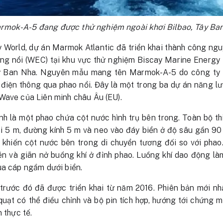
mok-A-5 đang được thử nghiệm ngoài khơi Bilbao, Tây Ban
World, dự án Marmok Atlantic đã triển khai thành công ngu
g nổi (WEC) tại khu vực thử nghiệm Biscay Marine Energy 
Tây Ban Nha. Nguyên mẫu mang tên Marmok-A-5 do công ty 
ới điện thông qua phao nổi. Đây là một trong ba dự án năng
Wave của Liên minh châu Âu (EU).
h là một phao chứa cột nước hình trụ bên trong. Toàn bộ th
i 5 m, đường kính 5 m và neo vào đáy biển ở độ sâu gần 90 
 khiến cột nước bên trong di chuyển tương đối so với pha
én và giãn nở buồng khí ở đỉnh phao. Luồng khí dao động là
ua cáp ngầm dưới biển.
rước đó đã được triển khai từ năm 2016. Phiên bản mới nh
quạt có thể điều chỉnh và bộ pin tích hợp, hướng tới chứng 
n thực tế.