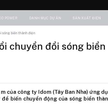
CO POWER
DANH MỤC DỰ ÁN
SẢN XUẤT ĐIỆN
ổi sóng biển thành điện
nổi chuyển đổi sóng biển
2 m của công ty Idom (Tây Ban Nha) ứng dụ
để biến chuyển động của sóng biển thàn