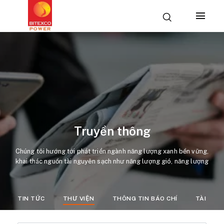
Truyền thông
Chúng tôi hướng tới phát triển ngành năng lượng xanh bền vững,
khai thác nguồn tài nguyên sạch như năng lượng gió, năng lượng
mặt trời.
TIN TỨC
THƯ VIỆN
THÔNG TIN BÁO CHÍ
TÀI LIỆ