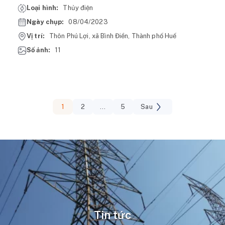
Loại hình:
Thủy điện
Ngày chụp:
08/04/2023
Vị trí:
Thôn Phú Lợi, xã Bình Điền, Thành phố Huế
Số ảnh:
11
1
2
…
5
Sau
Tin tức