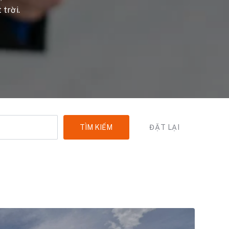
trời.
TÌM KIẾM
ĐẶT LẠI