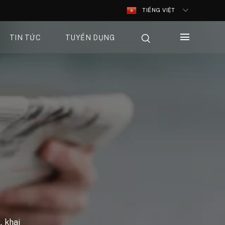
TIẾNG VIỆT
TIN TỨC
TUYỂN DỤNG
, khai