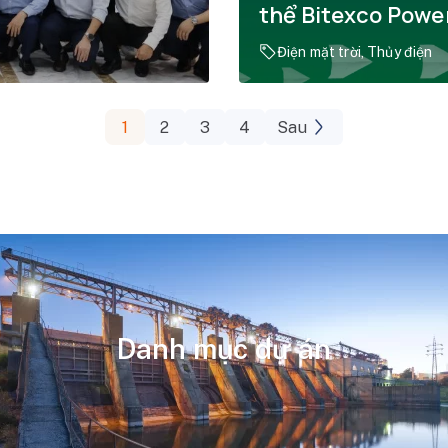
thể Bitexco Powe
Điện mặt trời, Thủy điện
1
2
3
4
Sau
Danh mục dự án