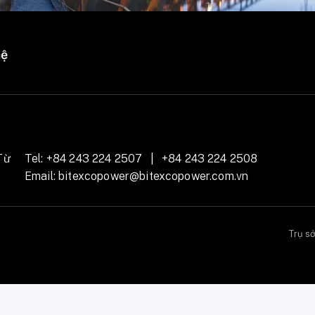
hệ
Từ
Tel:
+84 243 224 2507
|
+84 243 224 2508
Email:
bitexcopower@bitexcopower.com.vn
Trụ s