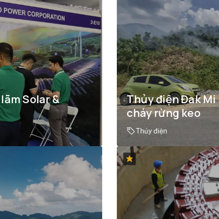
 lãm Solar &
Thủy điện Đak Mi
cháy rừng keo
Thủy điện