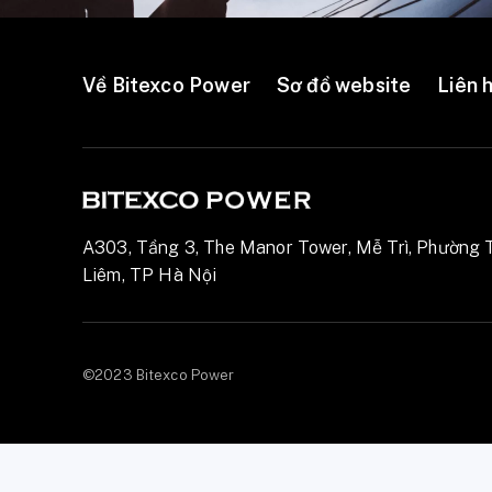
Về Bitexco Power
Sơ đồ website
Liên 
A303, Tầng 3, The Manor Tower, Mễ Trì, Phường 
Liêm, TP Hà Nội
©2023 Bitexco Power