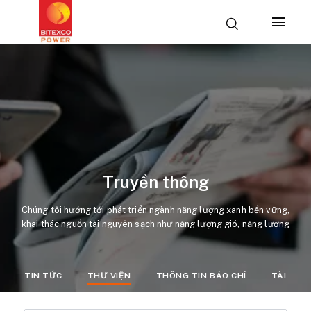
Truyền thông
Chúng tôi hướng tới phát triển ngành năng lượng xanh bền vững,
khai thác nguồn tài nguyên sạch như năng lượng gió, năng lượng
mặt trời.
TIN TỨC
THƯ VIỆN
THÔNG TIN BÁO CHÍ
TÀI LIỆ