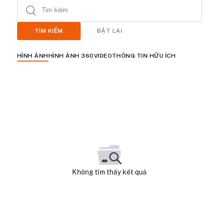
TÌM KIẾM
ĐẶT LẠI
HÌNH ẢNH
HÌNH ẢNH 360
VIDEO
THÔNG TIN HỮU ÍCH
Không tìm thấy kết quả