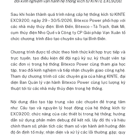
đổi kinh nghiệm vận hành hệ thống kích từ KINTE EXC9200.
Sau khi hoàn thành quá trình nâng cấp hệ thống kích từ KINTE
EXC9200, ngày 29 – 30/5/2026, Bitexco Power phối hợp với
các nhà máy thủy điện: Bình Điền, Bitexco – Tả Trạch, Đak Mi,
cụm thủy điện Nho Quế và Công ty CP Giải pháp Vạn Xuân tổ
chức chương trình đào tạo chuyên sâu tại Bình Điền.
Chương trình được tổ chức theo hình thức kết hợp trực tiếp và
trực tuyến, tạo điều kiện để đội ngũ kỹ sư, kỹ thuật viên tại
các đơn vị trong hệ thống Bitexco Power cùng tham gia học
tập, trao đổi kinh nghiệm và tiếp nhận chuyển giao công nghệ.
Tham dự chương trình có các chuyên gia của hãng KINTE, đại
diện Ban Quản lý vận hành Bitexco Power cùng lực lượng kỹ
thuật tới từ các nhà máy thủy điện trong hệ thống.
Nội dung đào tạo tập trung vào các chuyên đề trọng tâm
như: Cấu tạo và nguyên lý hoạt động của hệ thống kích từ
EXC9200; chức năng của các thiết bị trong hệ thống; hướng
dẫn sử dụng phần mềm debug để kết nối, lấy đồ thị và hiệu
chỉnh tham số; phân tích các tham số vận hành ảnh hưởng đến
độ ổn định tổ máy; nhận diện và xử lý các lỗi thường gặp; quy