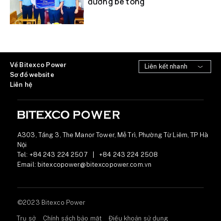
đường bê tông
Về Bitexco Power
Sơ đồ website
Liên hệ
A303, Tầng 3, The Manor Tower, Mễ Trì, Phường Từ Liêm, TP Hà
Nội
Tel:
+84 243 224 2507
|
+84 243 224 2508
Email:
bitexcopower@bitexcopower.com.vn
©2023 Bitexco Power
Trụ sở
Chính sách bảo mật
Điều khoản sử dụng