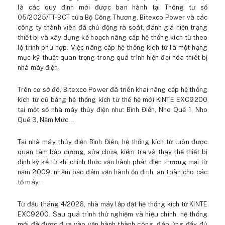
là các quy định mới được ban hành tại Thông tư số
05/2025/TT-BCT của Bộ Công Thương, Bitexco Power và các
công ty thành viên đã chủ động rà soát, đánh giá hiện trạng
thiết bị và xây dựng kế hoạch nâng cấp hệ thống kích từ theo
lộ trình phù hợp. Việc nâng cấp hệ thống kích từ là một hạng
mục kỹ thuật quan trọng trong quá trình hiện đại hóa thiết bị
nhà máy điện.
Trên cơ sở đó, Bitexco Power đã triển khai nâng cấp hệ thống
kích từ cũ bằng hệ thống kích từ thế hệ mới KINTE EXC9200
tại một số nhà máy thủy điện như: Bình Điền, Nho Quế 1, Nho
Quế 3, Nậm Mức…
Tại nhà máy thủy điện Bình Điền, hệ thống kích từ luôn được
quan tâm bảo dưỡng, sửa chữa, kiểm tra và thay thế thiết bị
định kỳ kể từ khi chính thức vận hành phát điện thương mại từ
năm 2009, nhằm bảo đảm vận hành ổn định, an toàn cho các
tổ máy…
Từ đầu tháng 4/2026, nhà máy lắp đặt hệ thống kích từ KINTE
EXC9200. Sau quá trình thử nghiệm và hiệu chỉnh, hệ thống
mới đã được đưa vào vận hành thành công, đáp ứng đầy đủ