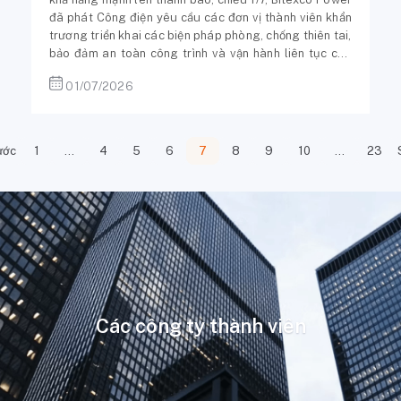
đã phát Công điện yêu cầu các đơn vị thành viên khẩn
trương triển khai các biện pháp phòng, chống thiên tai,
bảo đảm an toàn công trình và vận hành liên tục các
nhà máy điện.
01/07/2026
ước
1
…
4
5
6
7
8
9
10
…
23
Các công ty thành viên