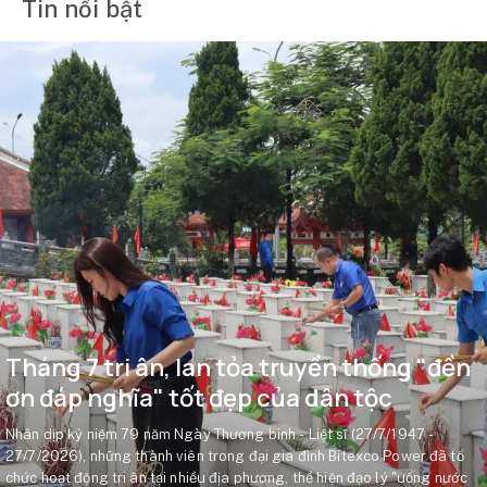
Tin nổi bật
Tháng 7 tri ân, lan tỏa truyền thống "đền
ơn đáp nghĩa" tốt đẹp của dân tộc
Nhân dịp kỷ niệm 79 năm Ngày Thương binh - Liệt sĩ (27/7/1947 -
27/7/2026), những thành viên trong đại gia đình Bitexco Power đã tổ
chức hoạt động tri ân tại nhiều địa phương, thể hiện đạo lý "uống nước