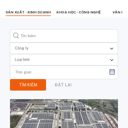
SẢN XUẤT - KINH DOANH
KHOA HỌC - CÔNG NGHỆ
VĂN HÓ
Công ty
Loại hình
TÌM KIẾM
ĐẶT LẠI