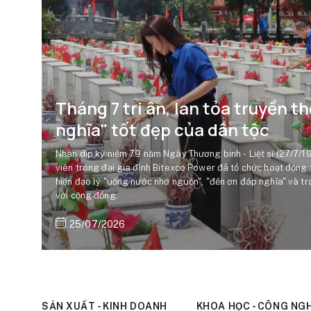
Tháng 7 tri ân, lan tỏa truyền 
nghĩa" tốt đẹp của dân tộc
Nhân dịp kỷ niệm 79 năm Ngày Thương binh - Liệt sĩ (27/7/1
viên trong đại gia đình Bitexco Power đã tổ chức hoạt động t
hiện đạo lý "uống nước nhớ nguồn", "đền ơn đáp nghĩa" và t
với cộng đồng.
25/07/2026
SẢN XUẤT - KINH DOANH
KHOA HỌC - CÔNG NG