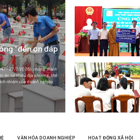
thống "đền ơn đáp
947 - 27/7/2026), những thành
ri ân tại nhiều địa phương, thể
rách nhiệm của doanh nghiệp
HỆ
VĂN HÓA DOANH NGHIỆP
HOẠT ĐỘNG XÃ HỘI