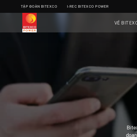
TẬP ĐOÀN BITEXCO
I-REC BITEXCO POWER
VỀ BITEX
Bite
doan