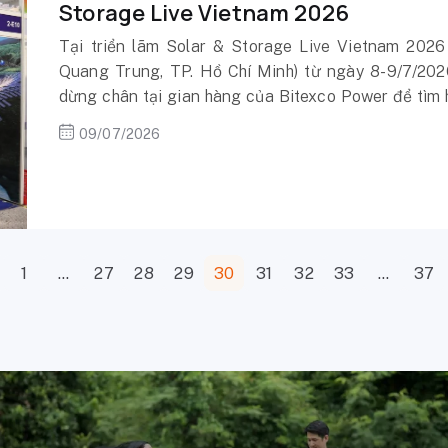
Storage Live Vietnam 2026
Tại triển lãm Solar & Storage Live Vietnam 20
Quang Trung, TP. Hồ Chí Minh) từ ngày 8-9/7/2026
dừng chân tại gian hàng của Bitexco Power để tìm h
I-REC.
09/07/2026
1
…
27
28
29
30
31
32
33
…
37