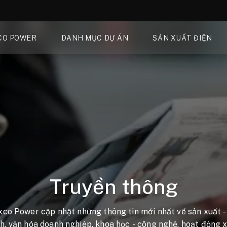
CO POWER
DANH MỤC DỰ ÁN
SẢN XUẤT ĐIỆN
Truyền thông
xco Power cập nhật những thông tin mới nhất về sản xuất -
h, văn hóa doanh nghiệp, khoa học - công nghệ, hoạt động x