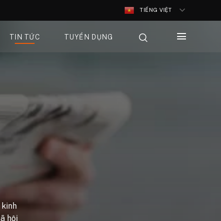
TIẾNG VIỆT
TIN TỨC
TUYỂN DỤNG
 kinh
ã hội